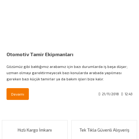
Otomotiv Tamir Ekipmanları
Gözümüz gibi baktığımız arabamız için bazı durumlarda iş başa düşer;
uzman olmayı gerektirmeyecek bazı konularda arabada yapılması
gereken bazı küçük tamirler ya da bakım işleri bize kalır.
Devamı
21/11/2018
12:43
Hızlı Kargo İmkanı
Tek Tıkla Güvenli Alışveriş