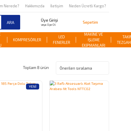
om Nerede?
Hakkımızda
İletişim
Neden Ücretli Kargo?
Üye Girişi
Sepetim
ARA
veya Üye Ol
E
MAKİNE VE
LED
TAKI
KOMPRESÖRLER
İŞLEME
FENERLER
TEZGAH
U
EKİPMANLARI
Toplam 8 ürün
YENI