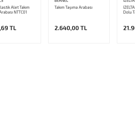
LS
BERNEL
İZELTA
Plastik Alet Takım
Takım Taşıma Arabası
İZELTA
Arabası NTTC01
Dolu T
,69 TL
2.640,00 TL
21.9