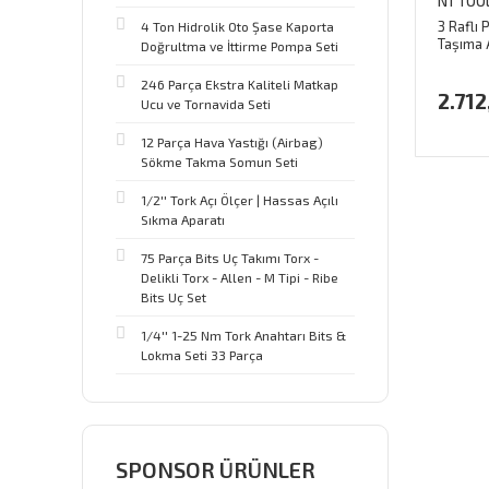
NT TOO
3 Raflı 
4 Ton Hidrolik Oto Şase Kaporta
Taşıma 
Doğrultma ve İttirme Pompa Seti
246 Parça Ekstra Kaliteli Matkap
2.712
Ucu ve Tornavida Seti
12 Parça Hava Yastığı (Airbag)
Sökme Takma Somun Seti
1/2'' Tork Açı Ölçer | Hassas Açılı
Sıkma Aparatı
75 Parça Bits Uç Takımı Torx -
Delikli Torx - Allen - M Tipi - Ribe
Bits Uç Set
1/4'' 1-25 Nm Tork Anahtarı Bits &
Lokma Seti 33 Parça
SPONSOR ÜRÜNLER