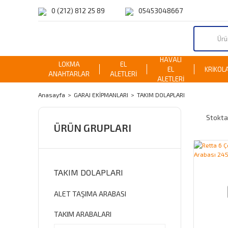
0 (212) 812 25 89
05453048667
HAVALI
LOKMA
EL
EL
KRİKOL
ANAHTARLAR
ALETLERİ
ALETLERİ
Anasayfa
GARAJ EKİPMANLARI
TAKIM DOLAPLARI
Stokta
ÜRÜN GRUPLARI
TAKIM DOLAPLARI
ALET TAŞIMA ARABASI
TAKIM ARABALARI