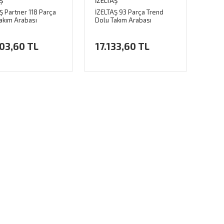
Ş
İZELTAŞ
Ş Partner 118 Parça
İZELTAŞ 93 Parça Trend
akım Arabası
Dolu Takım Arabası
03,60 TL
17.133,60 TL