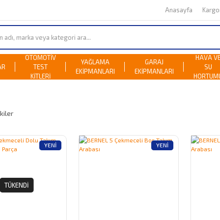
Anasayfa
Karg
OTOMOTİV
HAVA V
YAĞLAMA
GARAJ
AR
TEST
SU
EKİPMANLARI
EKİPMANLARI
KİTLERİ
HORTUM
kiler
YENI
YENI
TÜKENDI