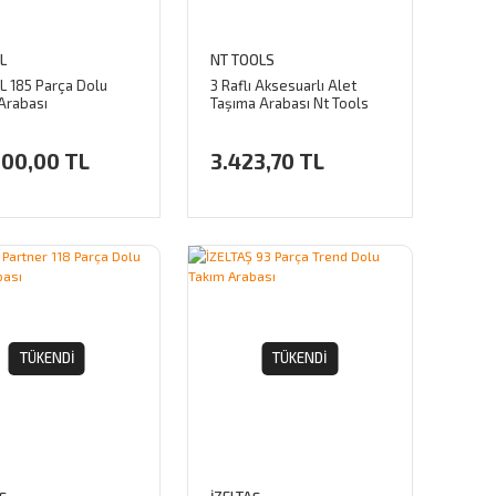
L
NT TOOLS
L 185 Parça Dolu
3 Raflı Aksesuarlı Alet
Arabası
Taşıma Arabası Nt Tools
NTTC02
900,00 TL
3.423,70 TL
TÜKENDI
TÜKENDI