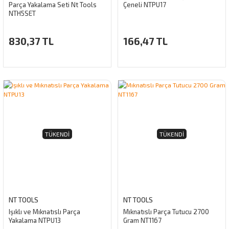
Parça Yakalama Seti Nt Tools
Çeneli NTPU17
NTH5SET
830,37 TL
166,47 TL
TÜKENDI
TÜKENDI
NT TOOLS
NT TOOLS
Işıklı ve Mıknatıslı Parça
Mıknatıslı Parça Tutucu 2700
Yakalama NTPU13
Gram NT1167