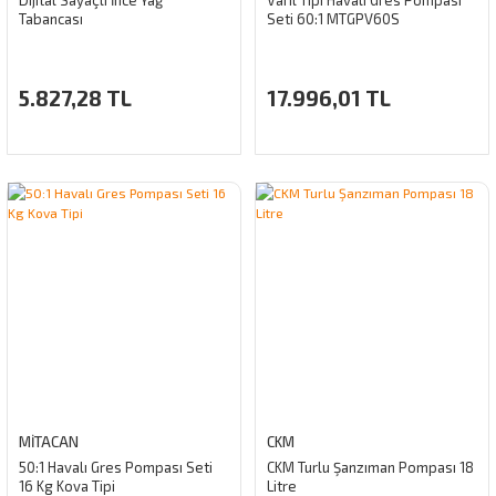
Dijital Sayaçlı İnce Yağ
Varil Tipi Havalı Gres Pompası
Tabancası
Seti 60:1 MTGPV60S
5.827,28 TL
17.996,01 TL
MİTACAN
CKM
50:1 Havalı Gres Pompası Seti
CKM Turlu Şanzıman Pompası 18
16 Kg Kova Tipi
Litre