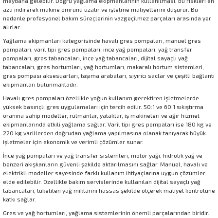
meydana gelebilir. Doğru yağlama ekipmanlarının kullanılması, bu riskleri en
aza indirerek makine ömrünü uzatır ve işletme maliyetlerini düşürür. Bu
nedenle profesyonel bakım süreçlerinin vazgeçilmez parçaları arasında yer
alırlar.
Yağlama ekipmanları kategorisinde havalı gres pompaları, manuel gres
pompaları, varil tipi gres pompaları, ince yağ pompaları, yağ transfer
pompaları, gres tabancaları, ince yağ tabancaları, dijital sayaçlı yağ
tabancaları, gres hortumları, yağ hortumları, makaralı hortum sistemleri,
gres pompası aksesuarları, taşıma arabaları, sıyırıcı saclar ve çeşitli bağlantı
ekipmanları bulunmaktadır.
Havalı gres pompaları özellikle yoğun kullanım gerektiren işletmelerde
yüksek basınçlı gres uygulamaları için tercih edilir. 50:1 ve 60:1 sıkıştırma
oranına sahip modeller, rulmanlar, yataklar, iş makineleri ve ağır hizmet
ekipmanlarında etkili yağlama sağlar. Varil tipi gres pompaları ise 180 kg ve
220 kg varillerden doğrudan yağlama yapılmasına olanak tanıyarak büyük
işletmeler için ekonomik ve verimli çözümler sunar.
İnce yağ pompaları ve yağ transfer sistemleri, motor yağı, hidrolik yağ ve
benzeri akışkanların güvenli şekilde aktarılmasını sağlar. Manuel, havalı ve
elektrikli modeller sayesinde farklı kullanım ihtiyaçlarına uygun çözümler
elde edilebilir. Özellikle bakım servislerinde kullanılan dijital sayaçlı yağ
tabancaları, tüketilen yağ miktarını hassas şekilde ölçerek maliyet kontrolüne
katkı sağlar.
Gres ve yağ hortumları, yağlama sistemlerinin önemli parçalarından biridir.