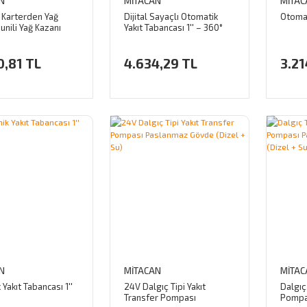
N
MİTACAN
MİTAC
e Karterden Yağ
Dijital Sayaçlı Otomatik
Otomat
nili Yağ Kazanı
Yakıt Tabancası 1'' – 360°
7
Döner Rekorlu
0,81 TL
4.634,29 TL
3.21
N
MİTACAN
MİTAC
Yakıt Tabancası 1''
24V Dalgıç Tipi Yakıt
Dalgıç
Transfer Pompası
Pompa