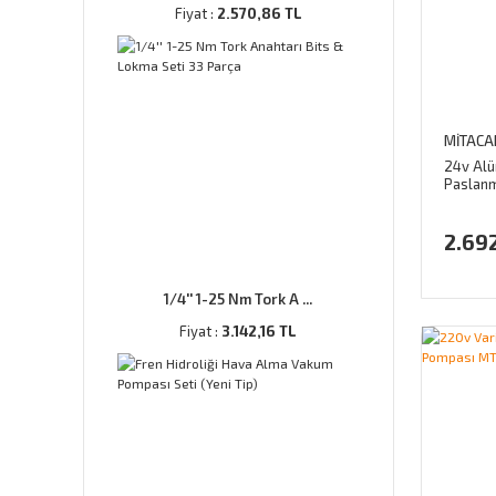
Fiyat :
2.570,86 TL
MİTACA
24v Al
Paslanm
Pompası
Uyumlu
2.69
1/4'' 1-25 Nm Tork A ...
Fiyat :
3.142,16 TL