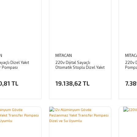
N
MİTACAN
MİTAC
açlı Dizel Yakıt
220v Dijital Sayaçlı
220v D
r Pompası
Otomatik Stoplu Dizel Yakıt
Pompa
ik Stop)
Transfer Pompası
0,81 TL
19.138,62 TL
7.38