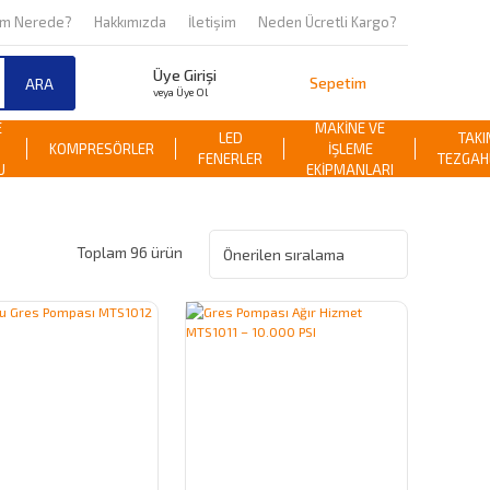
om Nerede?
Hakkımızda
İletişim
Neden Ücretli Kargo?
Üye Girişi
Sepetim
ARA
veya Üye Ol
E
MAKİNE VE
LED
TAKI
KOMPRESÖRLER
İŞLEME
FENERLER
TEZGAH
U
EKİPMANLARI
Toplam 96 ürün