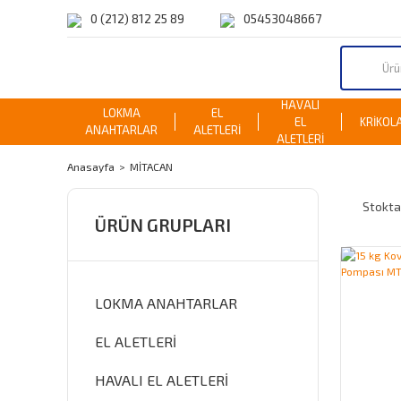
0 (212) 812 25 89
05453048667
HAVALI
LOKMA
EL
EL
KRİKOL
ANAHTARLAR
ALETLERİ
ALETLERİ
Anasayfa
MİTACAN
Stokta
ÜRÜN GRUPLARI
LOKMA ANAHTARLAR
EL ALETLERİ
HAVALI EL ALETLERİ