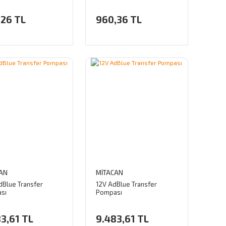
izel + Su)
,26 TL
960,36 TL
AN
MİTACAN
dBlue Transfer
12V AdBlue Transfer
sı
Pompası
3,61 TL
9.483,61 TL