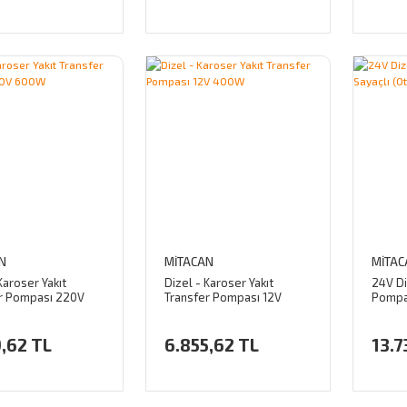
N
MİTACAN
MİTAC
Karoser Yakıt
Dizel - Karoser Yakıt
24V Di
r Pompası 220V
Transfer Pompası 12V
Pompas
400W
Stop)
,62 TL
6.855,62 TL
13.7