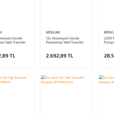
N
MİTACAN
MİTAC
üminyum Gövde
12v Alüminyum Gövde
220V K
az Yakıt Transfer
Paslanmaz Yakıt Transfer
Pompa
 Dizel ve Su
Pompası Dizel ve Su
Uyumlu
2,89 TL
2.692,89 TL
28.5