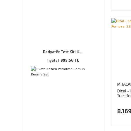
Radyatör Test Kiti Ü ...
Fiyat :
1.999,56 TL
MİTACA
Dizel - 
Transfe
600W
8.169