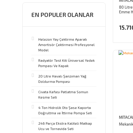
MİTACA
80 Litr
Emme Hu
EN POPULER OLANLAR
MTC619
15.71
Helezon Yay Çektirme Aparatı
Amortisör Çektirmesi Profesyonel
Model
Radyatör Test Kiti Üniversal Yedek
Pompası Ve Kapak
20 Litre Havalı Şanzıman Yağ
Doldurma Pompası
Civata Kafası Patlatma Somun
Kesme Seti
4 Ton Hidrolik Oto Şase Kaporta
Doğrultma ve İttirme Pompa Seti
MİTACA
246 Parça Ekstra Kaliteli Matkap
Mekanik 
Ucu ve Tornavida Seti