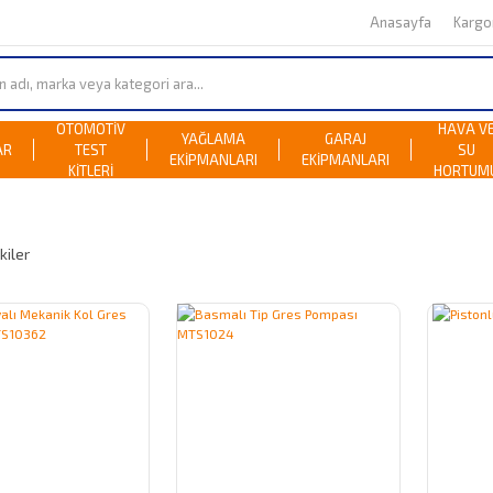
Anasayfa
Karg
OTOMOTİV
HAVA V
YAĞLAMA
GARAJ
AR
TEST
SU
EKİPMANLARI
EKİPMANLARI
KİTLERİ
HORTUM
kiler