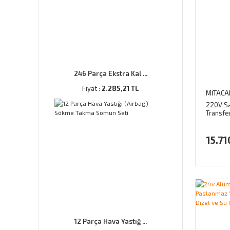
246 Parça Ekstra Kal ...
Fiyat :
2.285,21 TL
MİTACA
220V Say
Transfe
(Otomat
15.71
12 Parça Hava Yastığ ...