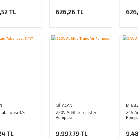
Paslanmaz Gövde (Dizel +
12V (D
Su)
,52 TL
626,26 TL
626
N
MİTACAN
MİTAC
Tabancası 3/4''
220V AdBlue Transfer
24V A
Pompası
Pompa
24 TL
9.997,79 TL
9.48