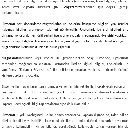
üyelerin kendileriyle ilgili bir takım kişisel bilgileri (isim-soy isim, firma bilgileri, telefon,
adres veya e-posta adresleri gibi)
Mağazamız
tarafından işin doğası gereği
toplanmaktadır.
Firmamız bazı dönemlerde müşterilerine ve üyelerine kampanya bilgileri, yeni ürünler
hakkında bilgiler, promosyon teklifleri gönderebilir. Üyelerimiz bu gibi bilgileri alıp
almama konusunda her türlü seçimi üye olurken yapabilir, sonrasında üye girişi yaptıktan
sonra hesap bilgileri bölümünden bu seçimi değiştirilebilir ya da kendisine gelen
bilgilendirme iletisindeki linkle bildirim yapabilir.
Mağazamız
üzerinden veya eposta ile gerçekleştirilen onay sürecinde, üyelerimiz
tarafından mağazamıza elektronik ortamdan iletilen kişisel bilgiler, Üyelerimiz ile
yaptığımız "Kullanıcı Sözleşmesi" ile belirlenen amaçlar ve kapsam dışında üçüncü
kişilere açıklanmayacaktır.
Sistemle ilgili sorunların tanımlanması ve verilen hizmet ile ilgili çıkabilecek sorunların
veya uyuşmazlıkların hızla çözülmesi için,
Firmamız
, üyelerinin IP adresini kaydetmekte
ve bunu kullanmaktadır. IP adresleri, kullanıcıları genel bir şekilde tanımlamak ve
kapsamlı demografik bilgi toplamak amacıyla da kullanılabilir.
Firmamız
, Üyelik Sözleşmesi ile belirlenen amaçlar ve kapsam dışında da, talep edilen
bilgileri kendisi veya işbirliği içinde olduğu kişiler tarafından doğrudan pazarlama yapmak
amacıyla kullanabilir. Kişisel bilgiler, gerektiğinde kullanıcıyla temas kurmak için de