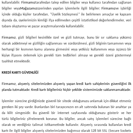
kullanılabilir.
Firmamız
tarafından talep edilen bilgiler veya kullanıcı tarafından sağlanan
bilgiler veya
Mağazamız
üzerinden yapılan işlemlerle ilgili bilgiler;
Firmamız
ve işbirliği
içinde olduğu kişiler tarafından, "Üyelik Sözleşmesi" ile belirlenen amaçlar ve kapsam
dışında da, üyelerimizin kimliği ifşa edilmeden çeşitli istatistiksel değerlendirmeler, veri
tabanı oluşturma ve pazar araştırmalarında kullanılabilir.
Firmamız
, gizli bilgileri kesinlikle özel ve gizli tutmayı, bunu bir sır saklama yükümü
olarak addetmeyi ve gizliliğin sağlanması ve sürdürülmesi, gizli bilginin tamamının veya
herhangi bir kısmının kamu alanına girmesini veya yetkisiz kullanımını veya üçüncü bir
kişiye ifşasını önlemek için gerekli tüm tedbirleri almayı ve gerekli özeni göstermeyi
taahhüt etmektedir.
KREDİ KARTI GÜVENLİĞİ
Firmamız
, alışveriş sitelerimizden alışveriş yapan kredi kartı sahiplerinin güvenliğini ilk
planda tutmaktadır. Kredi kartı bilgileriniz hiçbir şekilde sistemimizde saklanmamaktadır.
İşlemler sürecine girdiğinizde güvenli bir sitede olduğunuzu anlamak için dikkat etmeniz
gereken iki şey vardır. Bunlardan biri tarayıcınızın en alt satırında bulunan bir anahtar ya
da kilit simgesidir. Bu güvenli bir internet sayfasında olduğunuzu gösterir ve her
türlü bilgileriniz şifrelenerek korunur. Bu bilgiler, ancak satış işlemleri sürecine bağlı
olarak ve verdiğiniz talimat istikametinde kullanılır. Alışveriş sırasında kullanılan kredi
kartı ile ilgili bilgiler alışveriş sitelerimizden bağımsız olarak 128 bit SSL (Secure Sockets