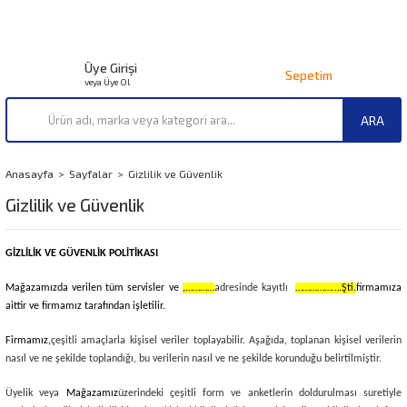
Üye Girişi
Sepetim
veya Üye Ol
ARA
Anasayfa
Sayfalar
Gizlilik ve Güvenlik
Gizlilik ve Güvenlik
GİZLİLİK VE GÜVENLİK POLİTİKASI
Mağazamızda verilen tüm servisler ve
,…………
adresinde kayıtlı
……………….Şti.
firmamıza
aittir ve firmamız tarafından işletilir.
Firmamız,
çeşitli amaçlarla kişisel veriler toplayabilir. Aşağıda, toplanan kişisel verilerin
nasıl ve ne şekilde toplandığı, bu verilerin nasıl ve ne şekilde korunduğu belirtilmiştir.
Üyelik veya
Mağazamız
üzerindeki çeşitli form ve anketlerin doldurulması suretiyle