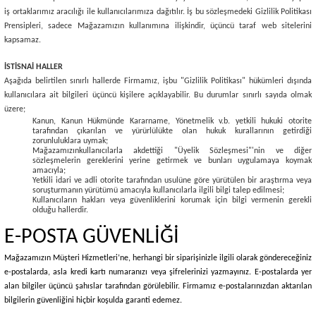
iş ortaklarımız aracılığı ile kullanıcılarımıza dağıtılır. İş bu sözleşmedeki Gizlilik Politikası
Prensipleri, sadece Mağazamızın kullanımına ilişkindir, üçüncü taraf web sitelerini
kapsamaz.
İSTİSNAİ HALLER
Aşağıda belirtilen sınırlı hallerde Firmamız, işbu "Gizlilik Politikası" hükümleri dışında
kullanıcılara ait bilgileri üçüncü kişilere açıklayabilir. Bu durumlar sınırlı sayıda olmak
üzere;
Kanun, Kanun Hükmünde Kararname, Yönetmelik v.b. yetkili hukuki otorite
tarafından çıkarılan ve yürürlülükte olan hukuk kurallarının getirdiği
zorunluluklara uymak;
Mağazamızınkullanıcılarla akdettiği "Üyelik Sözleşmesi"'nin ve diğer
sözleşmelerin gereklerini yerine getirmek ve bunları uygulamaya koymak
amacıyla;
Yetkili idari ve adli otorite tarafından usulüne göre yürütülen bir araştırma veya
soruşturmanın yürütümü amacıyla kullanıcılarla ilgili bilgi talep edilmesi;
Kullanıcıların hakları veya güvenliklerini korumak için bilgi vermenin gerekli
olduğu hallerdir.
E-POSTA GÜVENLİĞİ
Mağazamızın Müşteri Hizmetleri’ne, herhangi bir siparişinizle ilgili olarak göndereceğiniz
e-postalarda, asla kredi kartı numaranızı veya şifrelerinizi yazmayınız. E-postalarda yer
alan bilgiler üçüncü şahıslar tarafından görülebilir. Firmamız e-postalarınızdan aktarılan
bilgilerin güvenliğini hiçbir koşulda garanti edemez.