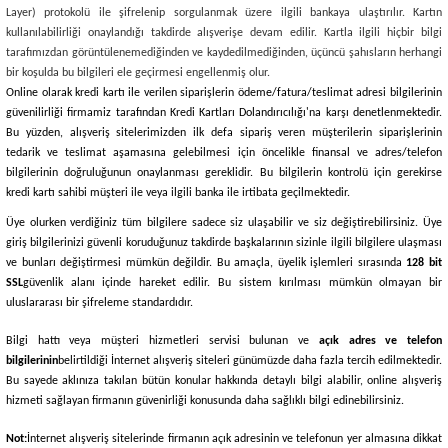
Layer) protokolü ile şifrelenip sorgulanmak üzere ilgili bankaya ulaştırılır. Kartın
kullanılabilirliği onaylandığı takdirde alışverişe devam edilir. Kartla ilgili hiçbir bilgi
tarafımızdan görüntülenemediğinden ve kaydedilmediğinden, üçüncü şahısların herhangi
bir koşulda bu bilgileri ele geçirmesi engellenmiş olur.
Online olarak kredi kartı ile verilen siparişlerin ödeme/fatura/teslimat adresi bilgilerinin
güvenilirliği firmamiz tarafından Kredi Kartları Dolandırıcılığı'na karşı denetlenmektedir.
Bu yüzden, alışveriş sitelerimizden ilk defa sipariş veren müşterilerin siparişlerinin
tedarik ve teslimat aşamasına gelebilmesi için öncelikle finansal ve adres/telefon
bilgilerinin doğruluğunun onaylanması gereklidir. Bu bilgilerin kontrolü için gerekirse
kredi kartı sahibi müşteri ile veya ilgili banka ile irtibata geçilmektedir.
Üye olurken verdiğiniz tüm bilgilere sadece siz ulaşabilir ve siz değiştirebilirsiniz. Üye
giriş bilgilerinizi güvenli koruduğunuz takdirde başkalarının sizinle ilgili bilgilere ulaşması
ve bunları değiştirmesi mümkün değildir. Bu amaçla, üyelik işlemleri sırasında
128 bit
SSL
güvenlik alanı içinde hareket edilir. Bu sistem kırılması mümkün olmayan bir
uluslararası bir şifreleme standardıdır.
Bilgi hattı veya müşteri hizmetleri servisi bulunan ve
açık adres ve telefon
bilgilerinin
belirtildiği İnternet alışveriş siteleri günümüzde daha fazla tercih edilmektedir.
Bu sayede aklınıza takılan bütün konular hakkında detaylı bilgi alabilir, online alışveriş
hizmeti sağlayan firmanın güvenirliği konusunda daha sağlıklı bilgi edinebilirsiniz.
Not:
İnternet alışveriş sitelerinde firmanın açık adresinin ve telefonun yer almasına dikkat