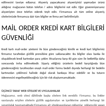
edilmesini tavsiye ediyoruz. Alışveriş yapacaksanız alışverişinizi yapmadan ürünü
aldığınız mağazanın bütün telefon / adres bilgilerini not edin. Eğer güvenmiyorsanız
alışverişten önce telefon ederek teyit edin. Firmamıza ait tüm online alışveriş
sitelerimizde firmamıza dair tüm bilgiler ve firma yeri belirtilmiştir.
MAİL ORDER KREDİ KART BİLGİLERİ
GÜVENLİĞİ
Kredi kartı mail-order yöntemi ile bize göndereceğiniz kimlik ve kredi kart bilgileriniz
firmamız tarafından gizlilik prensibine göre saklanacaktır. Bu bilgiler olası banka ile
oluşubilecek kredi kartından para çekim itirazlarına karşı 60 gün süre ile bekletilip daha
sonrasında imha edilmektedir. Sipariş ettiğiniz ürünlerin bedeli karşılığında bize
göndereceğiniz tarafınızdan onaylı mail-order formu bedeli dışında herhangi bir bedelin
kartınızdan çekilmesi halinde doğal olarak bankaya itiraz edebilir ve bu tutarın
ödenmesini engelleyebileceğiniz için bir risk oluşturmamaktadır.
ÜÇÜNCÜ TARAF WEB SİTELERİ VE UYGULAMALAR
Mağazamız, web sitesi dâhilinde başka sitelere link verebilir. Firmamız, bu linkler
vasıtasıyla erişilen sitelerin gizlilik uygulamaları ve içeriklerine yönelik herhangi bir
sorumluluk taşımamaktadır.
Firmamıza ait sitede
yayınlanan reklamlar, reklamcılık yapan