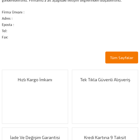
gönderebilirsiniz. Firmamız’a ait aşağıdaki iletişim bilgilerinden ulaşabilirsiniz.
Firma Ünvanı :
Adres :
Eposta :
Tel:
Fax:
Tüm Sayfalar
Hızlı Kargo İmkanı
Tek Tıkla Güvenli Alışveriş
İade Ve Değişim Garantisi
Kredi Kartına 9 Taksit