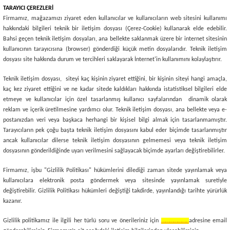
TARAYICI ÇEREZLERİ
Firmamız, mağazamızı ziyaret eden kullanıcılar ve kullanıcıların web sitesini kullanımı
hakkındaki bilgileri teknik bir iletişim dosyası (Çerez-Cookie) kullanarak elde edebilir.
Bahsi geçen teknik iletişim dosyaları, ana bellekte saklanmak üzere bir internet sitesinin
kullanıcının tarayıcısına (browser) gönderdiği küçük metin dosyalarıdır. Teknik iletişim
dosyası site hakkında durum ve tercihleri saklayarak İnternet'in kullanımını kolaylaştırır.
Teknik iletişim dosyası, siteyi kaç kişinin ziyaret ettiğini, bir kişinin siteyi hangi amaçla,
kaç kez ziyaret ettiğini ve ne kadar sitede kaldıkları hakkında istatistiksel bilgileri elde
etmeye ve kullanıcılar için özel tasarlanmış kullanıcı sayfalarından dinamik olarak
reklam ve içerik üretilmesine yardımcı olur. Teknik iletişim dosyası, ana bellekte veya e-
postanızdan veri veya başkaca herhangi bir kişisel bilgi almak için tasarlanmamıştır.
Tarayıcıların pek çoğu başta teknik iletişim dosyasını kabul eder biçimde tasarlanmıştır
ancak kullanıcılar dilerse teknik iletişim dosyasının gelmemesi veya teknik iletişim
dosyasının gönderildiğinde uyarı verilmesini sağlayacak biçimde ayarları değiştirebilirler.
Firmamız, işbu "Gizlilik Politikası" hükümlerini dilediği zaman sitede yayınlamak veya
kullanıcılara elektronik posta göndermek veya sitesinde yayınlamak suretiyle
değiştirebilir. Gizlilik Politikası hükümleri değiştiği takdirde, yayınlandığı tarihte yürürlük
kazanır.
Gizlilik politikamız ile ilgili her türlü soru ve önerileriniz için
………………..
adresine email