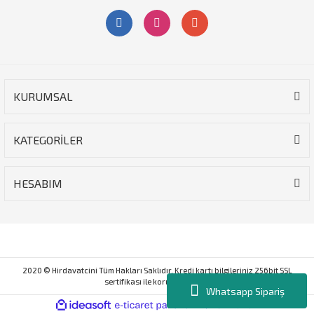
KURUMSAL
KATEGORİLER
HESABIM
2020 © Hirdavatcini Tüm Hakları Saklıdır. Kredi kartı bilgileriniz 256bit SSL
sertifikası ile korunmaktadır.
Whatsapp Sipariş
ile
ideasoft
e-