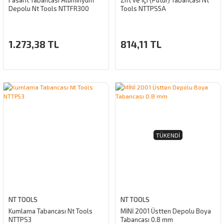
Fasarit Tabancası Alüminyum
Zift ve İçi (Pütür) Tabancası Nt
Depolu Nt Tools NTTFR300
Tools NTTPS5A
1.273,38 TL
814,11 TL
TÜKENDI
NT TOOLS
NT TOOLS
Kumlama Tabancası Nt Tools
MİNİ 2001 Üstten Depolu Boya
NTTPS3
Tabancası 0.8 mm