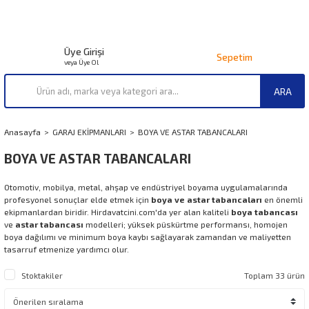
Üye Girişi
Sepetim
veya Üye Ol
ARA
Anasayfa
GARAJ EKİPMANLARI
BOYA VE ASTAR TABANCALARI
BOYA VE ASTAR TABANCALARI
Otomotiv, mobilya, metal, ahşap ve endüstriyel boyama uygulamalarında
profesyonel sonuçlar elde etmek için
boya ve astar tabancaları
en önemli
ekipmanlardan biridir. Hirdavatcini.com'da yer alan kaliteli
boya tabancası
ve
astar tabancası
modelleri; yüksek püskürtme performansı, homojen
boya dağılımı ve minimum boya kaybı sağlayarak zamandan ve maliyetten
tasarruf etmenize yardımcı olur.
Stoktakiler
Toplam 33 ürün