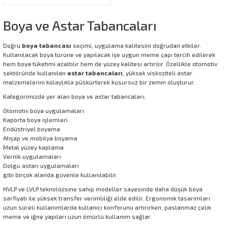
Boya ve Astar Tabancaları
Doğru
boya tabancası
seçimi, uygulama kalitesini doğrudan etkiler.
Kullanılacak boya türüne ve yapılacak işe uygun meme çapı tercih edilerek
hem boya tüketimi azaltılır hem de yüzey kalitesi artırılır. Özellikle otomotiv
sektöründe kullanılan
astar tabancaları
, yüksek viskoziteli astar
malzemelerini kolaylıkla püskürterek kusursuz bir zemin oluşturur.
Kategorimizde yer alan boya ve astar tabancaları;
Otomotiv boya uygulamaları
Kaporta boya işlemleri
Endüstriyel boyama
Ahşap ve mobilya boyama
Metal yüzey kaplama
Vernik uygulamaları
Dolgu astarı uygulamaları
gibi birçok alanda güvenle kullanılabilir.
HVLP ve LVLP teknolojisine sahip modeller sayesinde daha düşük boya
sarfiyatı ile yüksek transfer verimliliği elde edilir. Ergonomik tasarımları
uzun süreli kullanımlarda kullanıcı konforunu artırırken, paslanmaz çelik
meme ve iğne yapıları uzun ömürlü kullanım sağlar.