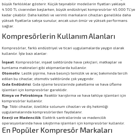
büyük farklılıklar gösterir. Küçük taşınabilir modellerin fiyatları yaklaşık
4.500 TL civarından başlarken, büyük endüstriyel kompresörler 45.000 TL'ye
kadar çıkabilir. Daha kaliteli ve verimli markaların cihazları genellikle daha
yüksek fiyatlarla satışa sunulur, ancak uzun ömür ve yüksek performans
sağlar.
Kompresörlerin Kullanım Alanları
Kompresörler, farklı endüstriyel ve ticari uygulamalarda yaygın olarak
kullanılır. İşte bazı alanlar:
İnşaat
: Kompresörler, inşaat sektöründe hava çekiçleri, matkaplar ve
kumlama makineleri gibi ekipmanlarda kullanılır.
Otomotiv
: Lastik şişirme, hava basınçlı temizlik ve araç bakımında tercih
edilen bu cihazlar, otomotiv sektöründe çok yaygındır.
Gıda Endüstrisi
: Gıda işleme tesislerinde paketleme ve hava üfleme
işlemleri için kompresörler gereklidir.
Kimya ve Petrokimya
: Reaktör karıştırma ve hava tahliye işlemleri için
kompresörler kullanılır.
Tıp
: Tıbbi cihazlar, özellikle solunum cihazları ve diş hekimliği
uygulamalarında kompresörlerden faydalanır.
Enerji ve Madencilik
: Elektrik santrallerinde ve madencilik
operasyonlarında hava sıkıştırma işlemleri için kompresörler kullanılır.
En Popüler Kompresör Markaları