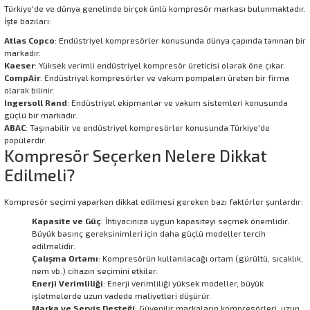
Türkiye'de ve dünya genelinde birçok ünlü kompresör markası bulunmaktadır.
İşte bazıları:
Atlas Copco
: Endüstriyel kompresörler konusunda dünya çapında tanınan bir
markadır.
Kaeser
: Yüksek verimli endüstriyel kompresör üreticisi olarak öne çıkar.
CompAir
: Endüstriyel kompresörler ve vakum pompaları üreten bir firma
olarak bilinir.
Ingersoll Rand
: Endüstriyel ekipmanlar ve vakum sistemleri konusunda
güçlü bir markadır.
ABAC
: Taşınabilir ve endüstriyel kompresörler konusunda Türkiye'de
popülerdir.
Kompresör Seçerken Nelere Dikkat
Edilmeli?
Kompresör seçimi yaparken dikkat edilmesi gereken bazı faktörler şunlardır:
Kapasite ve Güç
: İhtiyacınıza uygun kapasiteyi seçmek önemlidir.
Büyük basınç gereksinimleri için daha güçlü modeller tercih
edilmelidir.
Çalışma Ortamı
: Kompresörün kullanılacağı ortam (gürültü, sıcaklık,
nem vb.) cihazın seçimini etkiler.
Enerji Verimliliği
: Enerji verimliliği yüksek modeller, büyük
işletmelerde uzun vadede maliyetleri düşürür.
Marka ve Servis Desteği
: Güvenilir markaların kompresörleri, uzun