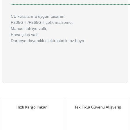
CE kurallarına uygun tasarım,
P235GH /P265GH çelik malzeme,
Manuel tahliye valfi,
Hava çıkış valfi,
Darbeye dayanıklı elektrostatik toz boya
Bu ürüne ilk yorumu siz yapın!
Bu ürünün fiyat bilgisi, resim, ürün açıklamalarında ve diğer
konularda yetersiz gördüğünüz noktaları öneri formunu
Yorum Yaz
kullanarak tarafımıza iletebilirsiniz.
Görüş ve önerileriniz için teşekkür ederiz.
Hızlı Kargo İmkanı
Tek Tıkla Güvenli Alışveriş
Ürün resmi kalitesiz, bozuk veya görüntülenemiyor.
Ürün açıklamasında eksik bilgiler bulunuyor.
Ürün bilgilerinde hatalar bulunuyor.