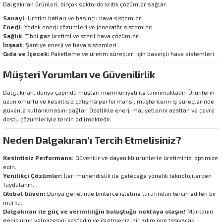
Dalgakıran ürünleri, birçok sektörde kritik çözümler sağlar:
Sanayi:
Üretim hatları ve basınçlı hava sistemleri
Enerji:
Yedek enerji çözümleri ve jeneratör sistemleri
Sağlık:
Tıbbi gaz üretimi ve steril hava çözümleri
İnşaat:
Şantiye enerji ve hava sistemleri
Gıda ve İçecek:
Paketleme ve üretim süreçleri için basınçlı hava sistemleri
Müşteri Yorumları ve Güvenilirlik
Dalgakıran, dünya çapında müşteri memnuniyeti ile tanınmaktadır. Ürünlerin
uzun ömürlü ve kesintisiz çalışma performansı, müşterilerin iş süreçlerinde
güvenle kullanılmasını sağlar. Özellikle enerji maliyetlerini azaltan ve çevre
dostu çözümleriyle tercih edilmektedir.
Neden Dalgakıran’ı Tercih Etmelisiniz?
Kesintisiz Performans:
Güvenilir ve dayanıklı ürünlerle üretiminizi optimize
edin.
Yenilikçi Çözümler:
İleri mühendislik ile geleceğe yönelik teknolojilerden
faydalanın.
Global Güven:
Dünya genelinde binlerce işletme tarafından tercih edilen bir
marka.
Dalgakıran ile güç ve verimliliğin buluştuğu noktaya ulaşın!
Markanın
geniş ürün yelpazesini keşfedin ve işletmenizi bir adım öne taşıyacak