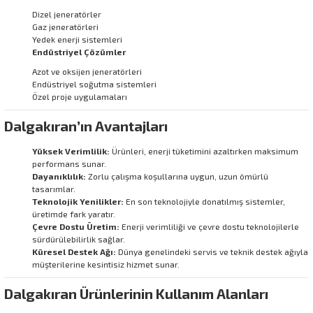
Dizel jeneratörler
Gaz jeneratörleri
Yedek enerji sistemleri
Endüstriyel Çözümler
Azot ve oksijen jeneratörleri
Endüstriyel soğutma sistemleri
Özel proje uygulamaları
Dalgakıran’ın Avantajları
Yüksek Verimlilik:
Ürünleri, enerji tüketimini azaltırken maksimum
performans sunar.
Dayanıklılık:
Zorlu çalışma koşullarına uygun, uzun ömürlü
tasarımlar.
Teknolojik Yenilikler:
En son teknolojiyle donatılmış sistemler,
üretimde fark yaratır.
Çevre Dostu Üretim:
Enerji verimliliği ve çevre dostu teknolojilerle
sürdürülebilirlik sağlar.
Küresel Destek Ağı:
Dünya genelindeki servis ve teknik destek ağıyla
müşterilerine kesintisiz hizmet sunar.
Dalgakıran Ürünlerinin Kullanım Alanları