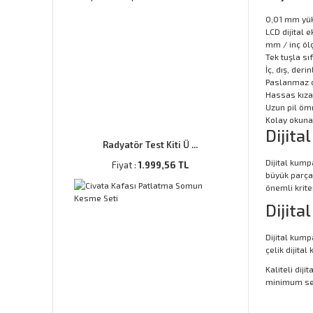
0,01 mm yük
LCD dijital 
mm / inç ölç
Tek tuşla sı
İç, dış, der
Paslanmaz ç
Hassas kıza
Uzun pil öm
Kolay okunab
Dijita
Radyatör Test Kiti Ü ...
Dijital kump
Fiyat :
1.999,56 TL
büyük parça
önemli kriter
Dijita
Dijital kum
çelik dijita
Kaliteli dij
minimum sevi