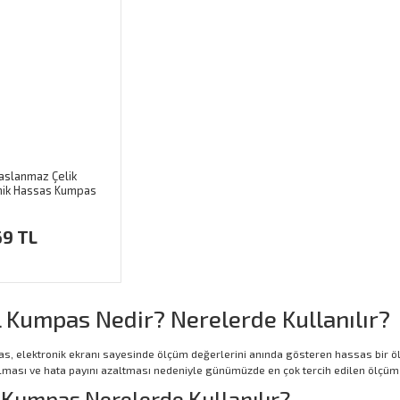
Paslanmaz Çelik
nik Hassas Kumpas
0,01mm) Plastik
69 TL
al Kumpas Nedir? Nerelerde Kullanılır?
as, elektronik ekranı sayesinde ölçüm değerlerini anında gösteren hassas bir ö
olması ve hata payını azaltması nedeniyle günümüzde en çok tercih edilen ölçüm 
l Kumpas Nerelerde Kullanılır?