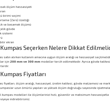
sek ölçüm hassasiyeti
ekran
ü birimi seçimi
fırlama (Zero) özelliği
inlik ve basamak ölçümü
elik gövde
k sistemi
rü
ilir ekran
l Kumpas Seçerken Nelere Dikkat Edilmeli
as satın alırken kullanım amacına uygun ölçüm aralığı ve hassasiyet seçilmelidi
lar için
200 mm ve 300 mm
modeller tercih edilmektedir. Ayrıca gövde kalites
lerdir.
l Kumpas Fiyatları
pas fiyatları; ölçüm aralığı, hassasiyet, üretim kalitesi, gövde malzemesi ve 
l kumpaslar uzun ömürlü yapıları ve yüksek ölçüm doğruluğu sayesinde işletmeler
ital kumpas modelleri ile ölçümlerinizi hızlı, güvenilir ve maksimum hassasiyetle 
yeye indirebilirsiniz.