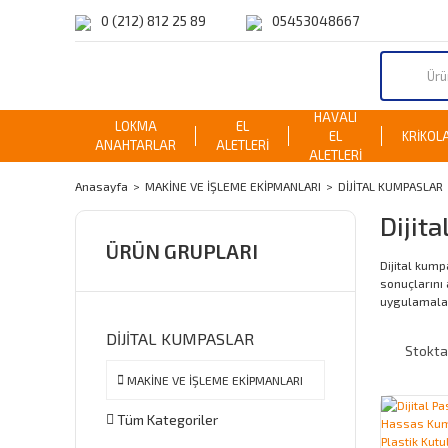
0 (212) 812 25 89
05453048667
HAVALI
LOKMA
EL
EL
KRİKOL
ANAHTARLAR
ALETLERİ
ALETLERİ
Anasayfa
MAKİNE VE İŞLEME EKİPMANLARI
DİJİTAL KUMPASLAR
Dijit
ÜRÜN GRUPLARI
Dijital kump
sonuçlarını 
uygulamalar
DİJİTAL KUMPASLAR
Stokta
MAKİNE VE İŞLEME EKİPMANLARI
Tüm Kategoriler