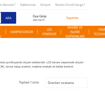
om Nerede?
Hakkımızda
İletişim
Neden Ücretli Kargo?
Üye Girişi
Sepetim
ARA
veya Üye Ol
E
MAKİNE VE
LED
TAKI
KOMPRESÖRLER
İŞLEME
FENERLER
TEZGAH
U
EKİPMANLARI
abilen profesyonel ölçüm aletleridir. LCD ekranı sayesinde ölçüm
C, torna, kalıp üretimi, makine imalatı ve kalite kontrol
Toplam 1 ürün