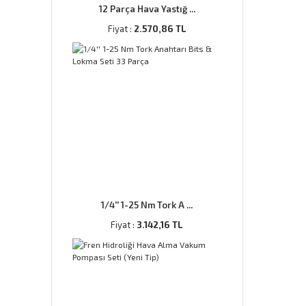
12 Parça Hava Yastığ ...
Fiyat :
2.570,86 TL
1/4'' 1-25 Nm Tork A ...
Fiyat :
3.142,16 TL