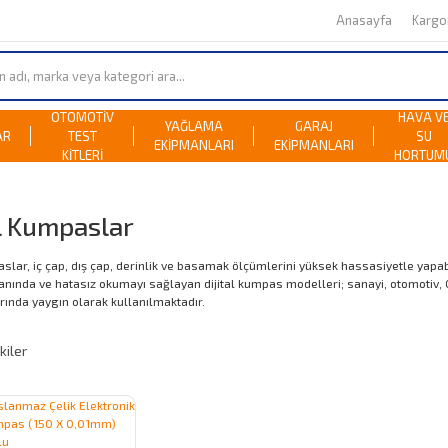
Anasayfa
Karg
OTOMOTİV
HAVA V
YAĞLAMA
GARAJ
AR
TEST
SU
EKİPMANLARI
EKİPMANLARI
KİTLERİ
HORTUM
al Kumpaslar
aslar, iç çap, dış çap, derinlik ve basamak ölçümlerini yüksek hassasiyetle yap
anında ve hatasız okumayı sağlayan dijital kumpas modelleri; sanayi, otomotiv, CN
ında yaygın olarak kullanılmaktadır.
kiler