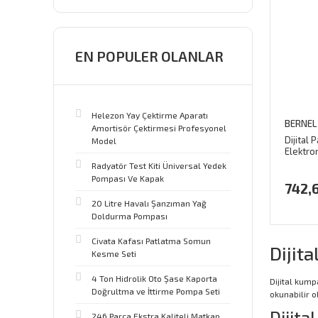
EN POPULER OLANLAR
Helezon Yay Çektirme Aparatı
BERNEL
Amortisör Çektirmesi Profesyonel
Dijital 
Model
Elektro
(150 X 
Radyatör Test Kiti Üniversal Yedek
Kutulu
Pompası Ve Kapak
742,
20 Litre Havalı Şanzıman Yağ
Doldurma Pompası
Civata Kafası Patlatma Somun
Dijit
Kesme Seti
4 Ton Hidrolik Oto Şase Kaporta
Dijital kump
Doğrultma ve İttirme Pompa Seti
okunabilir 
Dijita
246 Parça Ekstra Kaliteli Matkap