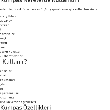
paslar birçok sektörde hassas ölçüm yapmak amacıyla kullanılmaktadır.
a tezgâhları
at sanayi
visleri
i
 atölyeleri
nayi
ktörü
timi
e teknik okullar
ol laboratuvarları
 Kullanır?
ndisleri
rleri
ze ustaları
çıları
eri
s personelleri
ol uzmanları
i ve üniversite öğrencileri
l Kumpas Özellikleri