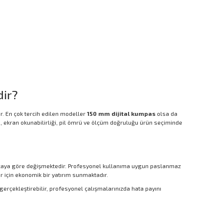
dir?
r. En çok tercih edilen modeller
150 mm dijital kumpas
olsa da
i, ekran okunabilirliği, pil ömrü ve ölçüm doğruluğu ürün seçiminde
markaya göre değişmektedir. Profesyonel kullanıma uygun paslanmaz
 için ekonomik bir yatırım sunmaktadır.
gerçekleştirebilir, profesyonel çalışmalarınızda hata payını