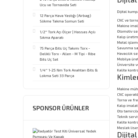
Ucu ve Tornavida Seti
Dijital kum
12 Parça Hava Yastığı (Airbag)
CNC ve torn
Sökme Takma Somun Seti
Makine imal
Otomotiv ser
1/2'' Tork Açı Ölçer | Hassas Açılı
Kalıp üretim
Sıkma Aparatı
Metal işleme
Savunma sa
75 Parça Bits Uç Takımı Torx -
Havacılık se
Delikli Torx - Allen - M Tipi - Ribe
Mobilya üre
Bits Uç Set
Üniversite v
1/4'' 1-25 Nm Tork Anahtarı Bits &
Kalite kontr
Kimler
Lokma Seti 33 Parça
Makine mühe
CNC operatö
Torna ve fre
Kalıp imalat
SPONSOR ÜRÜNLER
Oto tamircil
Teknik servi
Kalite kontr
Meslek lises
Dijita