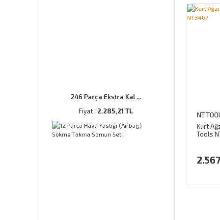
246 Parça Ekstra Kal ...
Fiyat :
2.285,21 TL
NT TOO
Kurt Ağ
Tools 
2.567