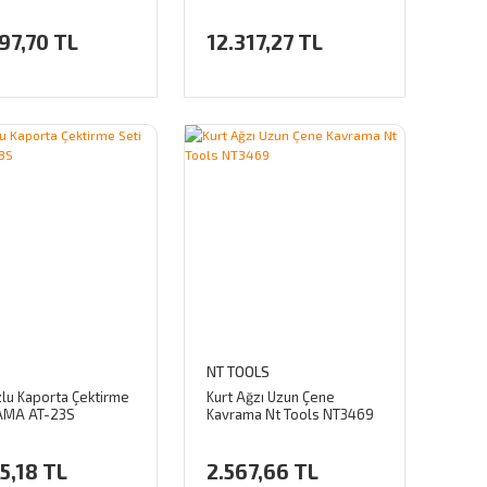
10M
GTL010042
97,70 TL
12.317,27 TL
NT TOOLS
lu Kaporta Çektirme
Kurt Ağzı Uzun Çene
YAMA AT-23S
Kavrama Nt Tools NT3469
5,18 TL
2.567,66 TL