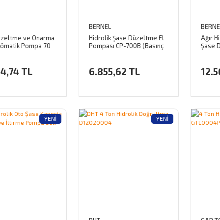
BERNEL
BERNE
üzeltme ve Onarma
Hidrolik Şase Düzeltme El
Ağır H
nömatik Pompa 70
Pompası CP-700B (Basınç
Şase 
Saatli) Şase Düzeltme
Seti (
İçin U
4,74 TL
6.855,62 TL
12.5
YENI
YENI