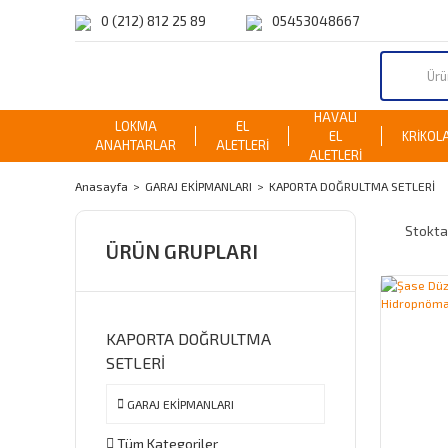
0 (212) 812 25 89
05453048667
HAVALI
LOKMA
EL
EL
KRİKOL
ANAHTARLAR
ALETLERİ
ALETLERİ
Anasayfa
GARAJ EKİPMANLARI
KAPORTA DOĞRULTMA SETLERİ
Stokta
ÜRÜN GRUPLARI
KAPORTA DOĞRULTMA
SETLERİ
GARAJ EKİPMANLARI
Tüm Kategoriler