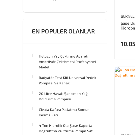
BERNEL
Şase D
Hidrop
EN POPULER OLANLAR
MPa
10.85
Helezon Yay Çektirme Aparatı
Amortisör Çektirmesi Profesyonel
Model
Radyatör Test Kiti Üniversal Yedek
Pompası Ve Kapak
20 Litre Havalı Şanzıman Yağ
Doldurma Pompası
Civata Kafası Patlatma Somun
Kesme Seti
4 Ton Hidrolik Oto Şase Kaporta
Doğrultma ve İttirme Pompa Seti