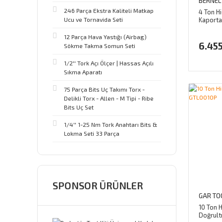
BERNEL
246 Parça Ekstra Kaliteli Matkap
4 Ton H
Kaporta
Ucu ve Tornavida Seti
İttirme
12 Parça Hava Yastığı (Airbag)
6.455
Sökme Takma Somun Seti
1/2'' Tork Açı Ölçer | Hassas Açılı
Sıkma Aparatı
75 Parça Bits Uç Takımı Torx -
Delikli Torx - Allen - M Tipi - Ribe
Bits Uç Set
1/4'' 1-25 Nm Tork Anahtarı Bits &
Lokma Seti 33 Parça
SPONSOR ÜRÜNLER
GAR TO
10 Ton H
Doğrul