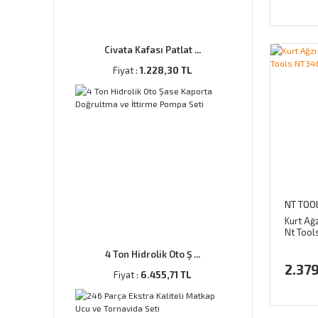
Civata Kafası Patlat ...
Fiyat :
1.228,30 TL
NT TOO
Kurt Ağ
Nt Tool
4 Ton Hidrolik Oto Ş ...
2.379
Fiyat :
6.455,71 TL