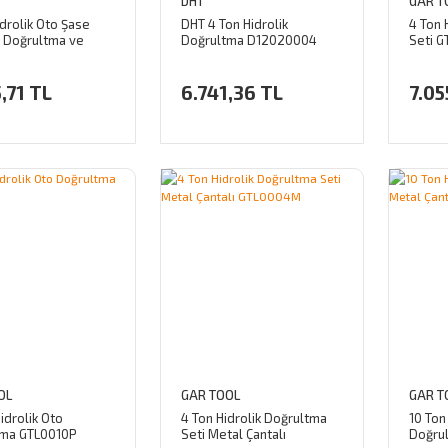
DHT
GAR T
idrolik Oto Şase
DHT 4 Ton Hidrolik
4 Ton 
 Doğrultma ve
Doğrultma D12020004
Seti 
 Pompa Seti
,71 TL
6.741,36 TL
7.05
OL
GAR TOOL
GAR T
idrolik Oto
4 Ton Hidrolik Doğrultma
10 Ton
tma GTL0010P
Seti Metal Çantalı
Doğru