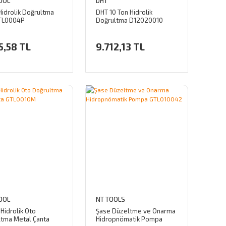
OOL
DHT
Hidrolik Doğrultma
DHT 10 Ton Hidrolik
GTL0004P
Doğrultma D12020010
5,58 TL
9.712,13 TL
OOL
NT TOOLS
 Hidrolik Oto
Şase Düzeltme ve Onarma
ltma Metal Çanta
Hidropnömatik Pompa