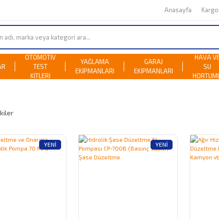
Anasayfa
Karg
OTOMOTİV
HAVA V
YAĞLAMA
GARAJ
AR
TEST
SU
EKİPMANLARI
EKİPMANLARI
KİTLERİ
HORTUM
kiler
YENI
YENI