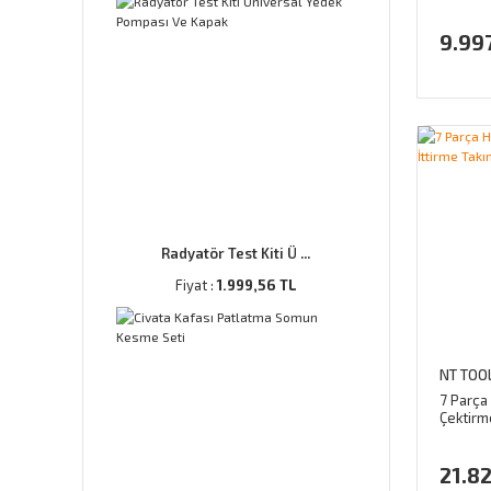
9.997
Radyatör Test Kiti Ü ...
Fiyat :
1.999,56 TL
NT TOO
7 Parça 
Çektirme
NPL-RK
21.82