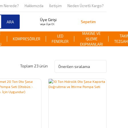
om Nerede?
Hakkımızda
İletişim
Neden Ücretli Kargo?
Üye Girişi
Sepetim
ARA
veya Üye Ol
E
MAKİNE VE
LED
TAKI
KOMPRESÖRLER
İŞLEME
FENERLER
TEZGAH
U
EKİPMANLARI
Toplam 23 ürün