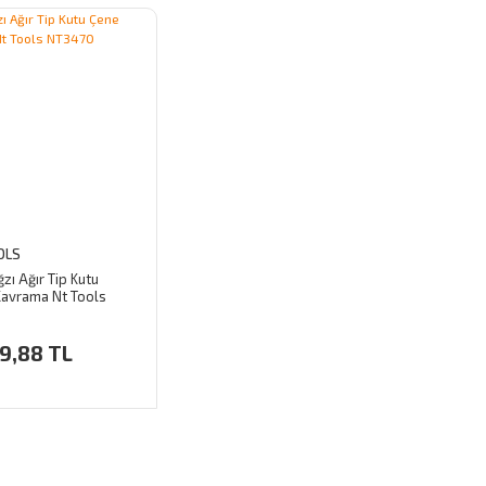
OLS
ğzı Ağır Tip Kutu
Kavrama Nt Tools
0
9,88 TL