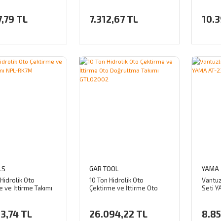
GTL0004M
GTL00
,79 TL
7.312,67 TL
10.3
LS
GAR TOOL
YAMA
Hidrolik Oto
10 Ton Hidrolik Oto
Vantuz
 ve İttirme Takımı
Çektirme ve İttirme Oto
Seti 
7M
Doğrultma Takımı
GTL02002
3,74 TL
26.094,22 TL
8.85