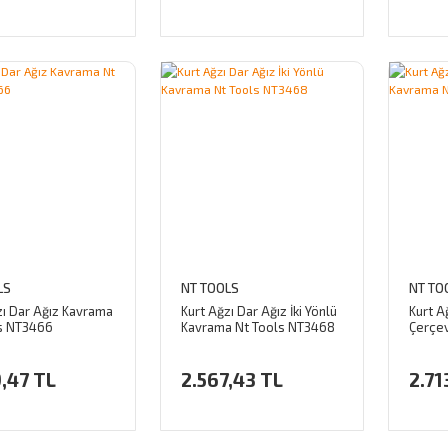
LS
NT TOOLS
NT TO
zı Dar Ağız Kavrama
Kurt Ağzı Dar Ağız İki Yönlü
Kurt A
s NT3466
Kavrama Nt Tools NT3468
Çerçe
NT347
,47 TL
2.567,43 TL
2.71