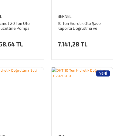
L
BERNEL
izmet 20 Ton Oto
10 Ton Hidrolik Oto Şase
Düzeltme Pompa
Kaporta Doğrultma ve
Otobüs - Kamyon vb.
İttirme Pompa Seti
ygundur)
68,64 TL
7.141,28 TL
YENI