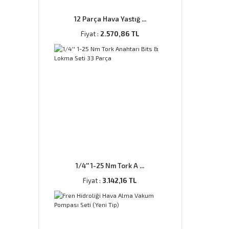
12 Parça Hava Yastığ ...
Fiyat :
2.570,86 TL
1/4'' 1-25 Nm Tork A ...
Fiyat :
3.142,16 TL