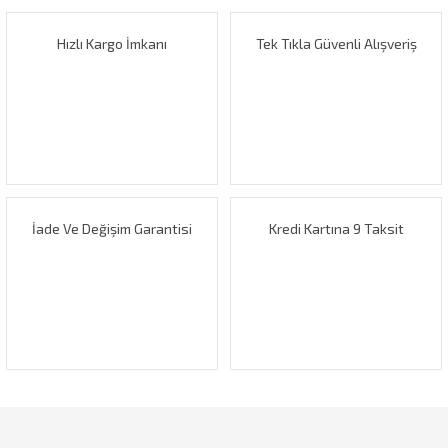
Görüş ve önerileriniz için teşekkür ederiz.
Hızlı Kargo İmkanı
Tek Tıkla Güvenli Alışveriş
Yorum Yaz
Ürün resmi kalitesiz, bozuk veya görüntülenemiyor.
Ürün açıklamasında eksik bilgiler bulunuyor.
Ürün bilgilerinde hatalar bulunuyor.
Ürün fiyatı diğer sitelerden daha pahalı.
Bu ürüne benzer farklı alternatifler olmalı.
İade Ve Değişim Garantisi
Kredi Kartına 9 Taksit
Gönder