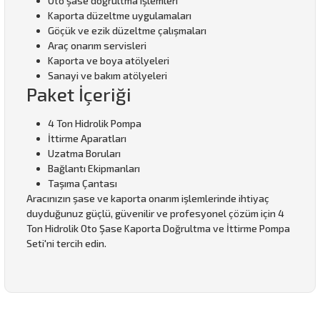
Oto şase doğrultma işlemleri
Kaporta düzeltme uygulamaları
Göçük ve ezik düzeltme çalışmaları
Araç onarım servisleri
Kaporta ve boya atölyeleri
Sanayi ve bakım atölyeleri
Paket İçeriği
4 Ton Hidrolik Pompa
İttirme Aparatları
Uzatma Boruları
Bağlantı Ekipmanları
Taşıma Çantası
Aracınızın şase ve kaporta onarım işlemlerinde ihtiyaç
duyduğunuz güçlü, güvenilir ve profesyonel çözüm için 4
Ton Hidrolik Oto Şase Kaporta Doğrultma ve İttirme Pompa
Seti'ni tercih edin.
Bu ürünün fiyat bilgisi, resim, ürün açıklamalarında ve diğer
konularda yetersiz gördüğünüz noktaları öneri formunu
Bu ürüne ilk yorumu siz yapın!
kullanarak tarafımıza iletebilirsiniz.