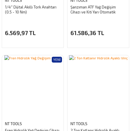
NT TOOLS
NT TOOLS
1/4'' Dijital Akıllı Tork Anahtarı
Şanzıman ATF Yağ Değişim
(0.5 - 10 Nm)
Cihazı ve Kiti Yarı Otomatik
6.569,97 TL
61.586,36 TL
YENI
NT TOOLS
NT TOOLS
Fren Hidrolik Yağ Değişim Cihazı
2 Ton Katlanır Hidrolik Ayaklı