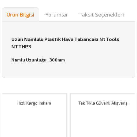
Ürün Bilgisi
Yorumlar
Taksit Seçenekleri
Uzun Namlulu Plastik Hava Tabancası Nt Tools
NTTHP3
Namlu Uzunluğu : 300mm
Bu ürünün fiyat bilgisi, resim, ürün açıklamalarında ve diğer
konularda yetersiz gördüğünüz noktaları öneri formunu
Bu ürüne ilk yorumu siz yapın!
kullanarak tarafımıza iletebilirsiniz.
Görüş ve önerileriniz için teşekkür ederiz.
Hızlı Kargo İmkanı
Tek Tıkla Güvenli Alışveriş
Yorum Yaz
Ürün resmi kalitesiz, bozuk veya görüntülenemiyor.
Ürün açıklamasında eksik bilgiler bulunuyor.
Ürün bilgilerinde hatalar bulunuyor.
Ürün fiyatı diğer sitelerden daha pahalı.