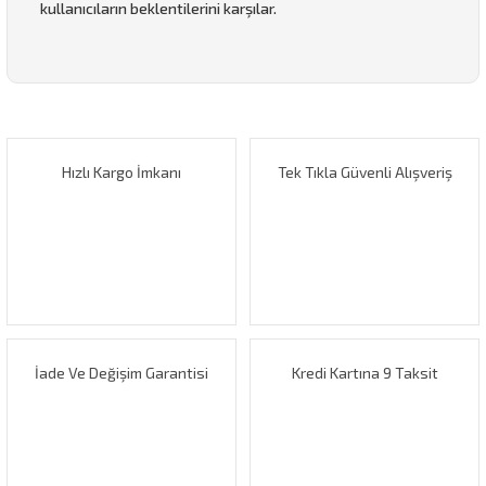
kullanıcıların beklentilerini karşılar.
Bu ürünün fiyat bilgisi, resim, ürün açıklamalarında ve diğer
konularda yetersiz gördüğünüz noktaları öneri formunu
Bu ürüne ilk yorumu siz yapın!
kullanarak tarafımıza iletebilirsiniz.
Görüş ve önerileriniz için teşekkür ederiz.
Hızlı Kargo İmkanı
Tek Tıkla Güvenli Alışveriş
Yorum Yaz
Ürün resmi kalitesiz, bozuk veya görüntülenemiyor.
Ürün açıklamasında eksik bilgiler bulunuyor.
Ürün bilgilerinde hatalar bulunuyor.
Ürün fiyatı diğer sitelerden daha pahalı.
Bu ürüne benzer farklı alternatifler olmalı.
İade Ve Değişim Garantisi
Kredi Kartına 9 Taksit
Gönder