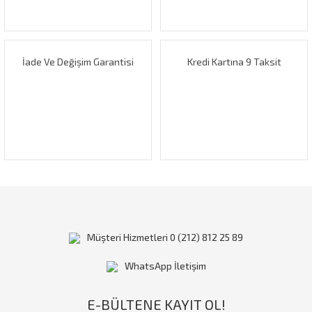
Ürün fiyatı diğer sitelerden daha pahalı.
Yorum Yaz
Bu ürüne benzer farklı alternatifler olmalı.
İade Ve Değişim Garantisi
Kredi Kartına 9 Taksit
Gönder
Müşteri Hizmetleri 0 (212) 812 25 89
WhatsApp İletişim
E-BÜLTENE KAYIT OL!