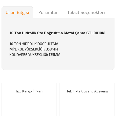
Ürün Bilgisi
Yorumlar
Taksit Seçenekleri
10 Ton Hidrolik Oto Doğrultma Metal Çanta GTL0010M
10 TON HİDROLİK DOĞRULTMA
MİN. KOL YÜKSEKLİĞİ : 358MM
KOL DARBE YÜKSEKLİĞİ: 135MM
Bu ürünün fiyat bilgisi, resim, ürün açıklamalarında ve diğer
konularda yetersiz gördüğünüz noktaları öneri formunu
kullanarak tarafımıza iletebilirsiniz.
Görüş ve önerileriniz için teşekkür ederiz.
Hayırlı işler
Hızlı Kargo İmkanı
Tek Tıkla Güvenli Alışveriş
Bu pompanın borularının sağlamlık olarak nasıl acaba
Ürün resmi kalitesiz, bozuk veya görüntülenemiyor.
Ürün açıklamasında eksik bilgiler bulunuyor.
Ali Erol | 18/10/2024
Ürün bilgilerinde hatalar bulunuyor.