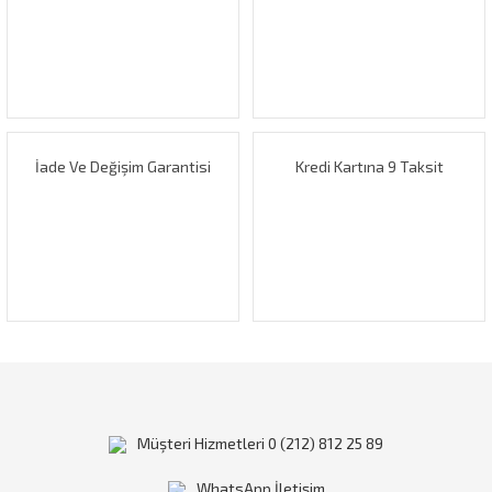
Ürün açıklamasında eksik bilgiler bulunuyor.
Ürün bilgilerinde hatalar bulunuyor.
Ürün fiyatı diğer sitelerden daha pahalı.
Bu ürüne benzer farklı alternatifler olmalı.
İade Ve Değişim Garantisi
Kredi Kartına 9 Taksit
Gönder
Müşteri Hizmetleri 0 (212) 812 25 89
WhatsApp İletişim