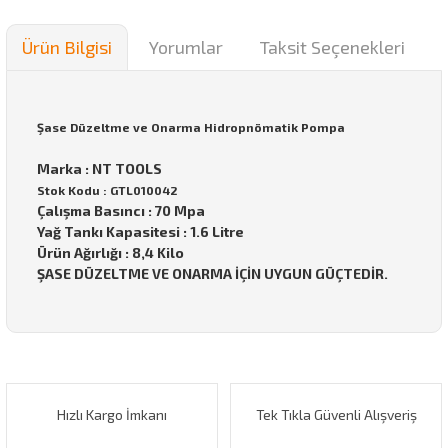
Ürün Bilgisi
Yorumlar
Taksit Seçenekleri
Şase Düzeltme ve Onarma Hidropnömatik Pompa
Marka : NT TOOLS
Stok Kodu : GTL010042
Çalışma Basıncı : 70 Mpa
Yağ Tankı Kapasitesi : 1.6 Litre
Ürün Ağırlığı : 8,4 Kilo
ŞASE DÜZELTME VE ONARMA İÇİN UYGUN GÜÇTEDİR.
Bu ürünün fiyat bilgisi, resim, ürün açıklamalarında ve diğer
konularda yetersiz gördüğünüz noktaları öneri formunu
Bu ürüne ilk yorumu siz yapın!
kullanarak tarafımıza iletebilirsiniz.
Görüş ve önerileriniz için teşekkür ederiz.
Hızlı Kargo İmkanı
Tek Tıkla Güvenli Alışveriş
Yorum Yaz
Ürün resmi kalitesiz, bozuk veya görüntülenemiyor.