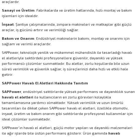
araçlardır.
Sanayi ve Üretim
: Fabrikalarda ve üretim hatlarında, hızlı montaj ve bakım
işlemleri için idealdir.
İnşaat
: Şantiye çalışmalarında, zımpara makineleri ve matkaplar gibi güçlü
araçlar, iş gücünü artırır ve verimliliği sağlar.
Bakım ve Onarım
: Endüstriyel makinelerin bakımı, montajı ve onarımı için
sağlam ve verimli araçlardır.
SAPPower, teknolojik yenilik ve mükemmel mühendislik ile tasarladığı havalı
el aletleriyle sektördeki profesyonellere güvenilir, dayanıklı ve yüksek
performanslı çözümler sunmaktadır. Bu aletler, zorlu koşullarda bile uzun
süreli verimlilik ve güvenlik sağlar, iş süreçlerinizi daha hızlı ve etkili hale
getirir.
SAPPower Havalı El Aletleri Hakkında Tanıtım
SAPPower
, endüstriyel sektörlerde yüksek performans ve dayanıklılık sunan
havalı el aletleri
ile kullanıcıların en zorlu görevleri kolaylıkla
tamamlamasına yardımcı olmaktadır. Yüksek verimlilik ve uzun ömürlü
tasarımları ile dikkat çeken SAPPower havalı el aletleri, özellikle otomotiv,
inşaat, üretim ve bakım onarım gibi sektörlerde profesyonel kullanımlar için
ideal çözümler sunmaktadır.
SAPPower’ın havalı el aletleri, güçlü motor yapıları ve dayanıklı malzemeleri
ile ağır işlerde bile üstün performans gösterir. Ürün gamında
havalı