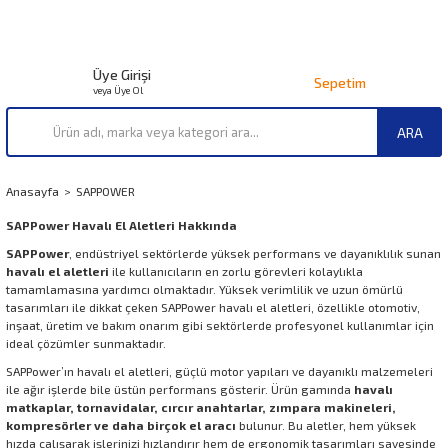
Üye Girişi
Sepetim
veya Üye Ol
ARA
Anasayfa
SAPPOWER
SAPPower Havalı El Aletleri Hakkında
SAPPower
, endüstriyel sektörlerde yüksek performans ve dayanıklılık sunan
havalı el aletleri
ile kullanıcıların en zorlu görevleri kolaylıkla
tamamlamasına yardımcı olmaktadır. Yüksek verimlilik ve uzun ömürlü
tasarımları ile dikkat çeken SAPPower havalı el aletleri, özellikle otomotiv,
inşaat, üretim ve bakım onarım gibi sektörlerde profesyonel kullanımlar için
ideal çözümler sunmaktadır.
SAPPower’ın havalı el aletleri, güçlü motor yapıları ve dayanıklı malzemeleri
ile ağır işlerde bile üstün performans gösterir. Ürün gamında
havalı
matkaplar, tornavidalar, cırcır anahtarlar, zımpara makineleri,
kompresörler ve daha birçok el aracı
bulunur. Bu aletler, hem yüksek
hızda çalışarak işlerinizi hızlandırır hem de ergonomik tasarımları sayesinde