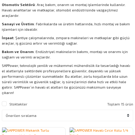
Otomotiv Sektörü
: Araç bakım, onarım ve montaj işlemlerinde kullanılır.
Havalı anahtarlar ve matkaplar, otomobil endüstrisinde vazgeçilmez
araçlardır.
Sanayi ve Üretim
: Fabrikalarda ve üretim hatlarında, hızlı montaj ve bakım
işlemleri için idealdir.
İnşaat
: Şantiye çalışmalarında, zımpara makineleri ve matkaplar gibi güçlü
araçlar, iş gücünü artırır ve verimliliği sağlar.
Bakım ve Onarım
: Endüstriyel makinelerin bakımı, montajı ve onarımı için
sağlam ve verimli araçlardır.
SAPPower, teknolojik yenilik ve mükemmel mühendislik ile tasarladığı havalı
el aletleriyle sektördeki profesyonellere güvenilir, dayanıklı ve yüksek
performanslı çözümler sunmaktadır. Bu aletler, zorlu koşullarda bile uzun
süreli verimlilik ve güvenlik sağlar, iş süreçlerinizi daha hızlı ve etkili hale
getirir. SAPPower’ın havalı el aletleri ile gücünüzü maksimum seviyeye
çıkarın!
Stoktakiler
Toplam 15 ürün