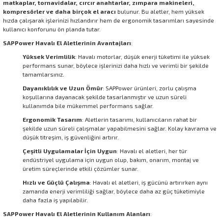
matkaplar, tornavidalar, cırcır anahtarlar, zımpara makineleri,
kompresörler ve daha birçok el aracı
bulunur. Bu aletler, hem yüksek
hızda çalışarak işlerinizi hızlandırır hem de ergonomik tasarımları sayesinde
kullanıcı konforunu ön planda tutar.
SAPPower Havalı El Aletlerinin Avantajları
:
Yüksek Verimlilik
: Havalı motorlar, düşük enerji tüketimi ile yüksek
performans sunar, böylece işlerinizi daha hızlı ve verimli bir şekilde
tamamlarsınız.
Dayanıklılık ve Uzun Ömür
: SAPPower ürünleri, zorlu çalışma
koşullarına dayanacak şekilde tasarlanmıştır ve uzun süreli
kullanımda bile mükemmel performans sağlar.
Ergonomik Tasarım
: Aletlerin tasarımı, kullanıcıların rahat bir
şekilde uzun süreli çalışmalar yapabilmesini sağlar. Kolay kavrama ve
düşük titreşim, iş güvenliğini artırır.
Çeşitli Uygulamalar İçin Uygun
: Havalı el aletleri, her tür
endüstriyel uygulama için uygun olup, bakım, onarım, montaj ve
üretim süreçlerinde etkili çözümler sunar.
Hızlı ve Güçlü Çalışma
: Havalı el aletleri, iş gücünü artırırken aynı
zamanda enerji verimliliği sağlar, böylece daha az güç tüketimiyle
daha fazla iş yapılabilir.
SAPPower Havalı El Aletlerinin Kullanım Alanları
: