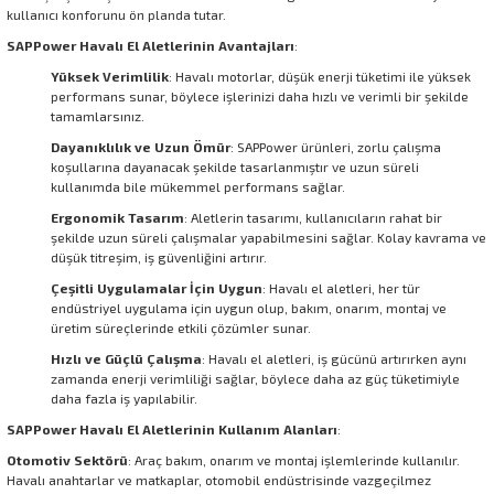
kullanıcı konforunu ön planda tutar.
SAPPower Havalı El Aletlerinin Avantajları
:
Yüksek Verimlilik
: Havalı motorlar, düşük enerji tüketimi ile yüksek
performans sunar, böylece işlerinizi daha hızlı ve verimli bir şekilde
tamamlarsınız.
Dayanıklılık ve Uzun Ömür
: SAPPower ürünleri, zorlu çalışma
koşullarına dayanacak şekilde tasarlanmıştır ve uzun süreli
kullanımda bile mükemmel performans sağlar.
Ergonomik Tasarım
: Aletlerin tasarımı, kullanıcıların rahat bir
şekilde uzun süreli çalışmalar yapabilmesini sağlar. Kolay kavrama ve
düşük titreşim, iş güvenliğini artırır.
Çeşitli Uygulamalar İçin Uygun
: Havalı el aletleri, her tür
endüstriyel uygulama için uygun olup, bakım, onarım, montaj ve
üretim süreçlerinde etkili çözümler sunar.
Hızlı ve Güçlü Çalışma
: Havalı el aletleri, iş gücünü artırırken aynı
zamanda enerji verimliliği sağlar, böylece daha az güç tüketimiyle
daha fazla iş yapılabilir.
SAPPower Havalı El Aletlerinin Kullanım Alanları
:
Otomotiv Sektörü
: Araç bakım, onarım ve montaj işlemlerinde kullanılır.
Havalı anahtarlar ve matkaplar, otomobil endüstrisinde vazgeçilmez