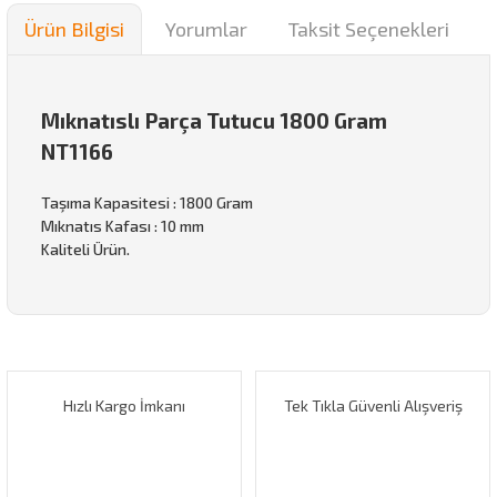
Ürün Bilgisi
Yorumlar
Taksit Seçenekleri
Mıknatıslı Parça Tutucu 1800 Gram
NT1166
Taşıma Kapasitesi : 1800 Gram
Mıknatıs Kafası : 10 mm
Kaliteli Ürün.
Bu ürünün fiyat bilgisi, resim, ürün açıklamalarında ve diğer
konularda yetersiz gördüğünüz noktaları öneri formunu
Bu ürüne ilk yorumu siz yapın!
kullanarak tarafımıza iletebilirsiniz.
Görüş ve önerileriniz için teşekkür ederiz.
Hızlı Kargo İmkanı
Tek Tıkla Güvenli Alışveriş
Yorum Yaz
Ürün resmi kalitesiz, bozuk veya görüntülenemiyor.
Ürün açıklamasında eksik bilgiler bulunuyor.
Ürün bilgilerinde hatalar bulunuyor.