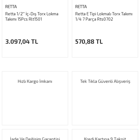
RETTA
RETTA
Retta 1/2'' İç-Dış Torx Lokma
Retta E Tipi Lokmalı Torx Takımı
Takımı 15Pcs Rlt1501
1/4 7 Parça Rts0702
3.097,04 TL
570,88 TL
Hızlı Kargo İmkanı
Tek Tıkla Güvenli Alışveriş
İade Ve Değişim Garantisi
Kredi Kartına 9 Taksit