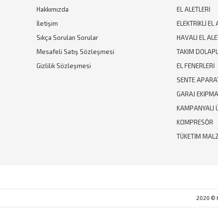
Hakkımızda
EL ALETLERİ
İletişim
ELEKTRİKLİ EL 
Sıkça Sorulan Sorular
HAVALI EL ALE
Mesafeli Satış Sözleşmesi
TAKIM DOLAPL
Gizlilik Sözleşmesi
EL FENERLERİ
SENTE APARA
GARAJ EKİPM
KAMPANYALI 
KOMPRESÖR
TÜKETİM MAL
2020 © Hi