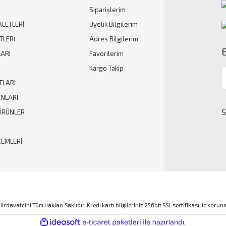
Siparişlerim
Gönder
ALETLERİ
Üyelik Bilgilerim
TLERİ
Adres Bilgilerim
ARI
Favorilerim
Kargo Takip
TLARI
ANLARI
ÜRÜNLER
ZEMLERİ
rdavatcini Tüm Hakları Saklıdır. Kredi kartı bilgileriniz 256bit SSL sertifikası ile koru
ile
ideasoft
e-