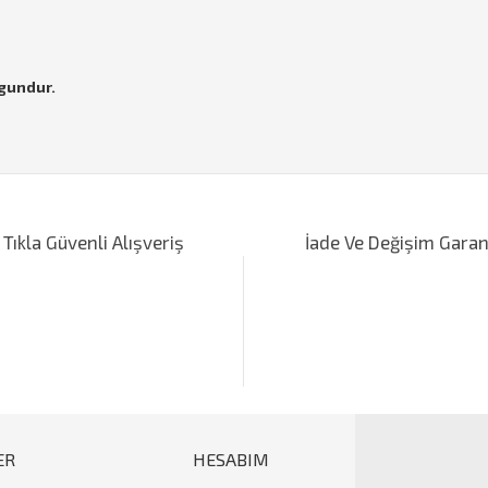
gundur.
iğer konularda yetersiz gördüğünüz noktaları öneri formunu kullanarak tarafımı
Bu ürüne ilk yorumu siz yapın!
 Tıkla Güvenli Alışveriş
İade Ve Değişim Garan
Yorum Yaz
ER
HESABIM