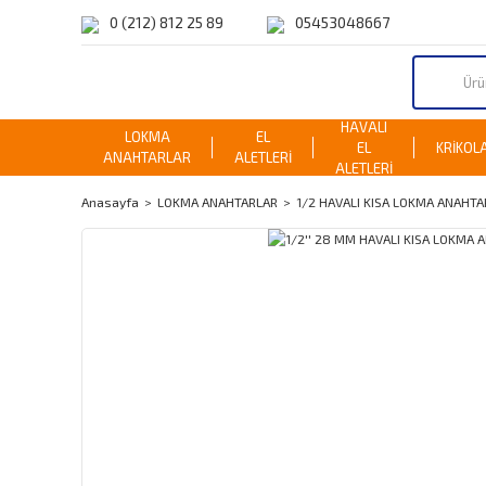
0 (212) 812 25 89
05453048667
HAVALI
LOKMA
EL
EL
KRİKOL
ANAHTARLAR
ALETLERİ
ALETLERİ
Anasayfa
LOKMA ANAHTARLAR
1/2 HAVALI KISA LOKMA ANAHTA