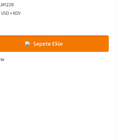
LM1228
3 USD + KDV
Sepete Ekle
tır