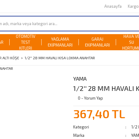
Anasayfa
Karg
OTOMOTİV
HAVA V
YAĞLAMA
GARAJ
AR
TEST
SU
EKİPMANLARI
EKİPMANLARI
KİTLERİ
HORTUM
R ALTI KÖŞE
1/2'' 28 MM HAVALI KISA LOKMA ANAHTAR
YAMA
1/2'' 28 MM HAVALI
0 - Yorum Yap
367,40 TL
Kategori
1/2
Marka
YA