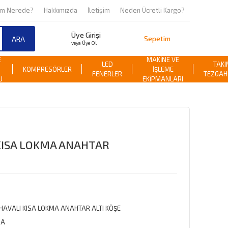
om Nerede?
Hakkımızda
İletişim
Neden Ücretli Kargo?
Üye Girişi
Sepetim
ARA
veya Üye Ol
E
MAKİNE VE
LED
TAKI
KOMPRESÖRLER
İŞLEME
FENERLER
TEZGAH
U
EKİPMANLARI
 KISA LOKMA ANAHTAR
 HAVALI KISA LOKMA ANAHTAR ALTI KÖŞE
MA