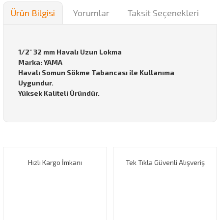
Ürün Bilgisi
Yorumlar
Taksit Seçenekleri
1/2" 32 mm Havalı Uzun Lokma
Marka: YAMA
Havalı Somun Sökme Tabancası ile Kullanıma
Uygundur.
Yüksek Kaliteli Üründür.
Bu ürünün fiyat bilgisi, resim, ürün açıklamalarında ve diğer
konularda yetersiz gördüğünüz noktaları öneri formunu
Bu ürüne ilk yorumu siz yapın!
kullanarak tarafımıza iletebilirsiniz.
Görüş ve önerileriniz için teşekkür ederiz.
Hızlı Kargo İmkanı
Tek Tıkla Güvenli Alışveriş
Yorum Yaz
Ürün resmi kalitesiz, bozuk veya görüntülenemiyor.
Ürün açıklamasında eksik bilgiler bulunuyor.
Ürün bilgilerinde hatalar bulunuyor.
Ürün fiyatı diğer sitelerden daha pahalı.