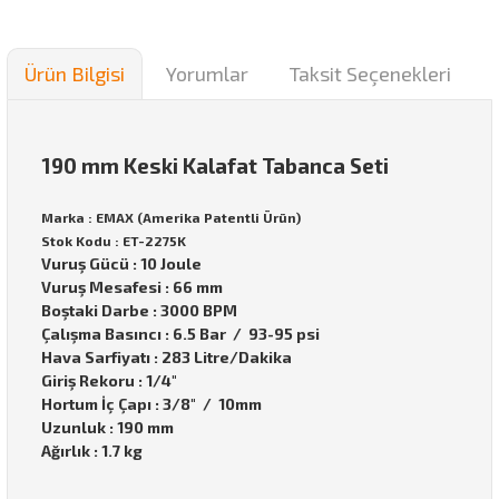
Ürün Bilgisi
Yorumlar
Taksit Seçenekleri
190 mm Keski Kalafat Tabanca Seti
Marka : EMAX (Amerika Patentli Ürün)
Stok Kodu : ET-2275K
Vuruş Gücü : 10 Joule
Vuruş Mesafesi : 66 mm
Boştaki Darbe : 3000 BPM
Çalışma Basıncı : 6.5 Bar / 93-95 psi
Hava Sarfiyatı : 283 Litre/Dakika
Giriş Rekoru : 1/4"
Hortum İç Çapı : 3/8" / 10mm
Uzunluk : 190 mm
Ağırlık : 1.7 kg