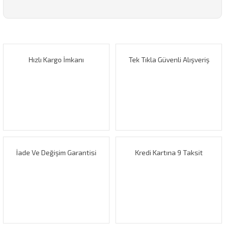
Bu ürünün fiyat bilgisi, resim, ürün açıklamalarında ve diğer
konularda yetersiz gördüğünüz noktaları öneri formunu
Bu ürüne ilk yorumu siz yapın!
kullanarak tarafımıza iletebilirsiniz.
Görüş ve önerileriniz için teşekkür ederiz.
Hızlı Kargo İmkanı
Tek Tıkla Güvenli Alışveriş
Yorum Yaz
Ürün resmi kalitesiz, bozuk veya görüntülenemiyor.
Ürün açıklamasında eksik bilgiler bulunuyor.
Ürün bilgilerinde hatalar bulunuyor.
Ürün fiyatı diğer sitelerden daha pahalı.
Bu ürüne benzer farklı alternatifler olmalı.
İade Ve Değişim Garantisi
Kredi Kartına 9 Taksit
Gönder