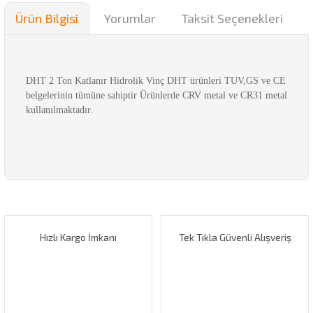
Ürün Bilgisi
Yorumlar
Taksit Seçenekleri
DHT 2 Ton Katlanır Hidrolik Vinç DHT ürünleri TUV,GS ve CE
belgelerinin tümüne sahiptir Ürünlerde CRV metal ve CR31 metal
kullanılmaktadır.
Bu ürünün fiyat bilgisi, resim, ürün açıklamalarında ve diğer
konularda yetersiz gördüğünüz noktaları öneri formunu
Bu ürüne ilk yorumu siz yapın!
kullanarak tarafımıza iletebilirsiniz.
Görüş ve önerileriniz için teşekkür ederiz.
Hızlı Kargo İmkanı
Tek Tıkla Güvenli Alışveriş
Yorum Yaz
Ürün resmi kalitesiz, bozuk veya görüntülenemiyor.
Ürün açıklamasında eksik bilgiler bulunuyor.
Ürün bilgilerinde hatalar bulunuyor.
Ürün fiyatı diğer sitelerden daha pahalı.