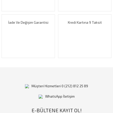
Ürün fiyatı diğer sitelerden daha pahalı.
Bu ürüne benzer farklı alternatifler olmalı.
İade Ve Değişim Garantisi
Kredi Kartına 9 Taksit
Gönder
Müşteri Hizmetleri 0 (212) 812 25 89
WhatsApp İletişim
E-BÜLTENE KAYIT OL!