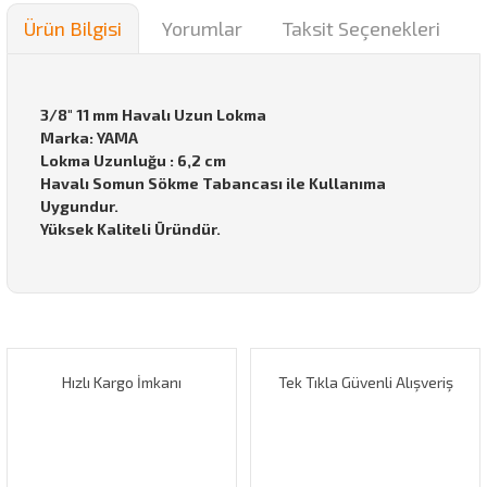
Ürün Bilgisi
Yorumlar
Taksit Seçenekleri
3/8" 11 mm Havalı Uzun Lokma
Marka: YAMA
Lokma Uzunluğu : 6,2 cm
Havalı Somun Sökme Tabancası ile Kullanıma
Uygundur.
Yüksek Kaliteli Üründür.
Bu ürünün fiyat bilgisi, resim, ürün açıklamalarında ve diğer
konularda yetersiz gördüğünüz noktaları öneri formunu
Bu ürüne ilk yorumu siz yapın!
kullanarak tarafımıza iletebilirsiniz.
Görüş ve önerileriniz için teşekkür ederiz.
Hızlı Kargo İmkanı
Tek Tıkla Güvenli Alışveriş
Yorum Yaz
Ürün resmi kalitesiz, bozuk veya görüntülenemiyor.
Ürün açıklamasında eksik bilgiler bulunuyor.
Ürün bilgilerinde hatalar bulunuyor.