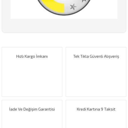
Bu ürünün fiyat bilgisi, resim, ürün açıklamalarında ve diğer
konularda yetersiz gördüğünüz noktaları öneri formunu
Bu ürüne ilk yorumu siz yapın!
kullanarak tarafımıza iletebilirsiniz.
Görüş ve önerileriniz için teşekkür ederiz.
Hızlı Kargo İmkanı
Tek Tıkla Güvenli Alışveriş
Yorum Yaz
Ürün resmi kalitesiz, bozuk veya görüntülenemiyor.
Ürün açıklamasında eksik bilgiler bulunuyor.
Ürün bilgilerinde hatalar bulunuyor.
Ürün fiyatı diğer sitelerden daha pahalı.
Bu ürüne benzer farklı alternatifler olmalı.
İade Ve Değişim Garantisi
Kredi Kartına 9 Taksit