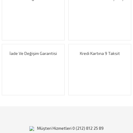
Ürün resmi kalitesiz, bozuk veya görüntülenemiyor.
Ürün açıklamasında eksik bilgiler bulunuyor.
Ürün bilgilerinde hatalar bulunuyor.
Ürün fiyatı diğer sitelerden daha pahalı.
Bu ürüne benzer farklı alternatifler olmalı.
İade Ve Değişim Garantisi
Kredi Kartına 9 Taksit
Gönder
Müşteri Hizmetleri 0 (212) 812 25 89