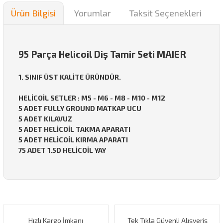
Ürün Bilgisi
Yorumlar
Taksit Seçenekleri
95 Parça Helicoil Diş Tamir Seti MAIER
1. SINIF ÜST KALİTE ÜRÜNDÜR.
HELİCOİL SETLER : M5 - M6 - M8 - M10 - M12
5 ADET FULLY GROUND MATKAP UCU
5 ADET KILAVUZ
5 ADET HELİCOİL TAKMA APARATI
5 ADET HELİCOİL KIRMA APARATI
75 ADET 1.5D HELİCOİL YAY
Bu ürünün fiyat bilgisi, resim, ürün açıklamalarında ve diğer
konularda yetersiz gördüğünüz noktaları öneri formunu
Bu ürüne ilk yorumu siz yapın!
kullanarak tarafımıza iletebilirsiniz.
Görüş ve önerileriniz için teşekkür ederiz.
Hızlı Kargo İmkanı
Tek Tıkla Güvenli Alışveriş
Yorum Yaz