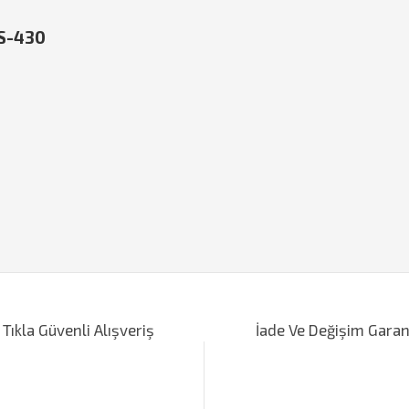
OS-430
iğer konularda yetersiz gördüğünüz noktaları öneri formunu kullanarak tarafımı
Bu ürüne ilk yorumu siz yapın!
 Tıkla Güvenli Alışveriş
İade Ve Değişim Garan
Yorum Yaz