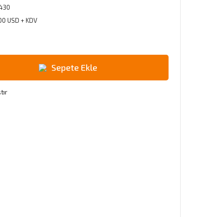
430
,00 USD + KDV
!
Sepete Ekle
tır