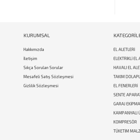
Bu ürüne benzer farklı alternatifler olmalı.
KURUMSAL
KATEGORİL
Hakkımızda
EL ALETLERİ
İletişim
ELEKTRİKLİ EL 
Sıkça Sorulan Sorular
HAVALI EL ALE
Mesafeli Satış Sözleşmesi
TAKIM DOLAPL
Gizlilik Sözleşmesi
EL FENERLERİ
SENTE APARA
GARAJ EKİPM
KAMPANYALI 
KOMPRESÖR
TÜKETİM MAL