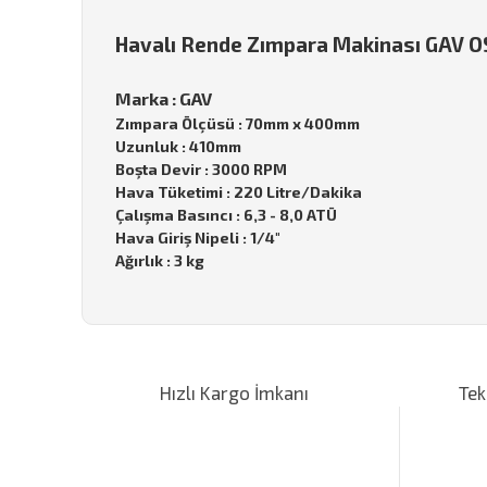
Havalı Rende Zımpara Makinası GAV 
Marka : GAV
Zımpara Ölçüsü : 70mm x 400mm
Uzunluk : 410mm
Boşta Devir : 3000 RPM
Hava Tüketimi : 220 Litre/Dakika
Çalışma Basıncı : 6,3 - 8,0 ATÜ
Hava Giriş Nipeli : 1/4"
Ağırlık : 3 kg
Bu ürünün fiyat bilgisi, resim, ürün açıklamalarında ve d
Görüş ve önerileriniz için teşekkür ederiz.
Hızlı Kargo İmkanı
Tek
Ürün resmi kalitesiz, bozuk veya görüntülenemiyor.
Ürün açıklamasında eksik bilgiler bulunuyor.
Ürün bilgilerinde hatalar bulunuyor.
Ürün fiyatı diğer sitelerden daha pahalı.