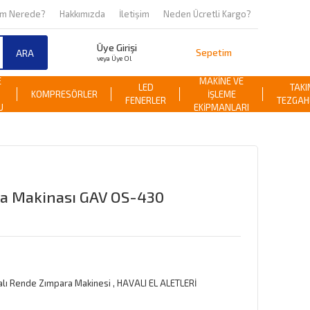
om Nerede?
Hakkımızda
İletişim
Neden Ücretli Kargo?
Üye Girişi
Sepetim
ARA
veya Üye Ol
E
MAKİNE VE
LED
TAKI
KOMPRESÖRLER
İŞLEME
FENERLER
TEZGAH
U
EKİPMANLARI
ra Makinası GAV OS-430
alı Rende Zımpara Makinesi
,
HAVALI EL ALETLERİ