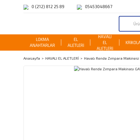
0 (212) 812 25 89
05453048667
HAVALI
LOKMA
EL
EL
KRİKOL
ANAHTARLAR
ALETLERİ
ALETLERİ
Anasayfa
HAVALI EL ALETLERİ
Havalı Rende Zımpara Makinesi