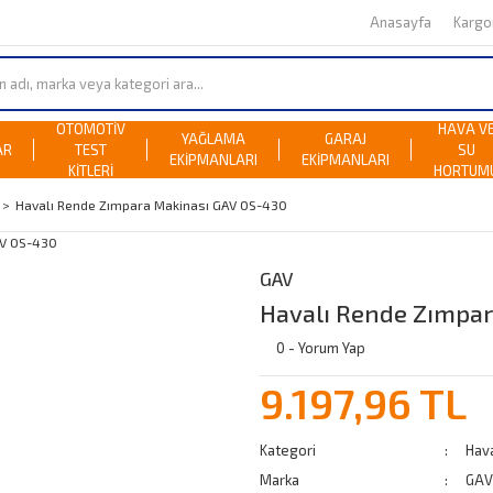
Anasayfa
Karg
OTOMOTİV
HAVA V
YAĞLAMA
GARAJ
AR
TEST
SU
EKİPMANLARI
EKİPMANLARI
KİTLERİ
HORTUM
Havalı Rende Zımpara Makinası GAV OS-430
GAV
Havalı Rende Zımpa
0 - Yorum Yap
9.197,96 TL
Kategori
Hav
Marka
GAV