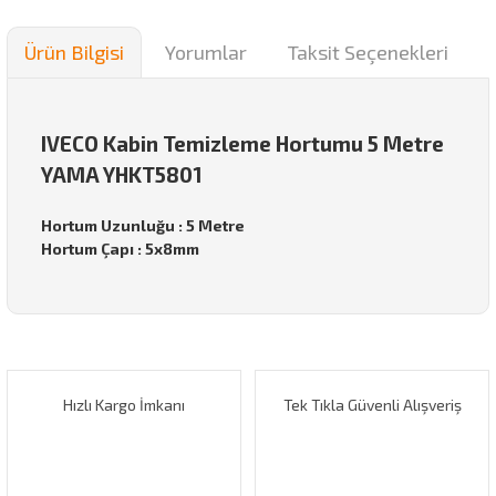
Ürün Bilgisi
Yorumlar
Taksit Seçenekleri
IVECO Kabin Temizleme Hortumu 5 Metre
YAMA YHKT5801
Hortum Uzunluğu : 5 Metre
Hortum Çapı : 5x8mm
Bu ürünün fiyat bilgisi, resim, ürün açıklamalarında ve diğer
konularda yetersiz gördüğünüz noktaları öneri formunu
Bu ürüne ilk yorumu siz yapın!
kullanarak tarafımıza iletebilirsiniz.
Görüş ve önerileriniz için teşekkür ederiz.
Hızlı Kargo İmkanı
Tek Tıkla Güvenli Alışveriş
Yorum Yaz
Ürün resmi kalitesiz, bozuk veya görüntülenemiyor.
Ürün açıklamasında eksik bilgiler bulunuyor.
Ürün bilgilerinde hatalar bulunuyor.