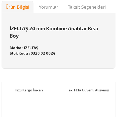
Ürün Bilgisi
Yorumlar
Taksit Seçenekleri
İZELTAŞ 24 mm Kombine Anahtar Kısa
Boy
Marka : İZELTAŞ
Stok Kodu : 0320 02 0024
Bu ürünün fiyat bilgisi, resim, ürün açıklamalarında ve diğer
konularda yetersiz gördüğünüz noktaları öneri formunu
Bu ürüne ilk yorumu siz yapın!
kullanarak tarafımıza iletebilirsiniz.
Görüş ve önerileriniz için teşekkür ederiz.
Hızlı Kargo İmkanı
Tek Tıkla Güvenli Alışveriş
Yorum Yaz
Ürün resmi kalitesiz, bozuk veya görüntülenemiyor.
Ürün açıklamasında eksik bilgiler bulunuyor.
Ürün bilgilerinde hatalar bulunuyor.
Ürün fiyatı diğer sitelerden daha pahalı.