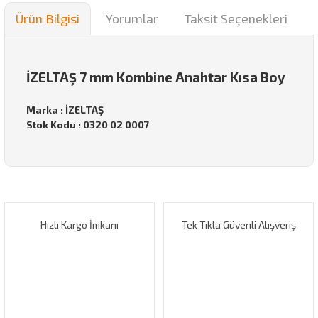
Ürün Bilgisi
Yorumlar
Taksit Seçenekleri
İZELTAŞ 7 mm Kombine Anahtar Kısa Boy
Marka : İZELTAŞ
Stok Kodu : 0320 02 0007
Bu ürünün fiyat bilgisi, resim, ürün açıklamalarında ve diğer
konularda yetersiz gördüğünüz noktaları öneri formunu
Bu ürüne ilk yorumu siz yapın!
kullanarak tarafımıza iletebilirsiniz.
Görüş ve önerileriniz için teşekkür ederiz.
Hızlı Kargo İmkanı
Tek Tıkla Güvenli Alışveriş
Yorum Yaz
Ürün resmi kalitesiz, bozuk veya görüntülenemiyor.
Ürün açıklamasında eksik bilgiler bulunuyor.
Ürün bilgilerinde hatalar bulunuyor.
Ürün fiyatı diğer sitelerden daha pahalı.
Bu ürüne benzer farklı alternatifler olmalı.