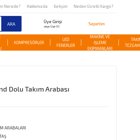
om Nerede?
Hakkımızda
İletişim
Neden Ücretli Kargo?
Üye Girişi
Sepetim
ARA
veya Üye Ol
E
MAKİNE VE
LED
TAKI
KOMPRESÖRLER
İŞLEME
FENERLER
TEZGAH
U
EKİPMANLARI
nd Dolu Takım Arabası
IM ARABALARI
LTAŞ