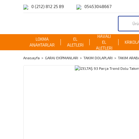
0 (212) 812 25 89
05453048667
HAVALI
LOKMA
EL
EL
KRİKOL
ANAHTARLAR
ALETLERİ
ALETLERİ
Anasayfa
GARAJ EKİPMANLARI
TAKIM DOLAPLARI
TAKIM ARAB