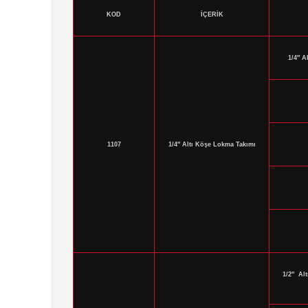
KOD
İÇERİK
1/4″ A
1107
1/4″ Altı Köşe Lokma Takımı
1/2″ Alt