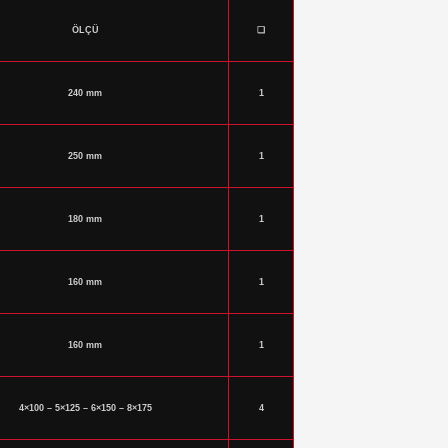
ÖLÇÜ
❑
240 mm
1
250 mm
1
180 mm
1
160 mm
1
160 mm
1
4×100 – 5×125 – 6×150 – 8×175
4