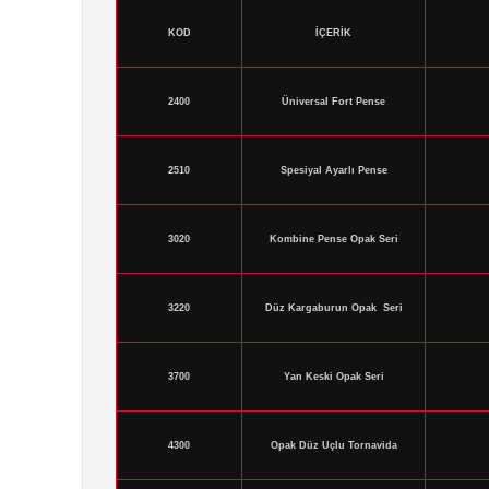
KOD
İÇERİK
2400
Üniversal Fort Pense
2510
Spesiyal Ayarlı Pense
3020
Kombine Pense Opak Seri
3220
Düz Kargaburun Opak Seri
3700
Yan Keski Opak Seri
4300
Opak Düz Uçlu Tornavida