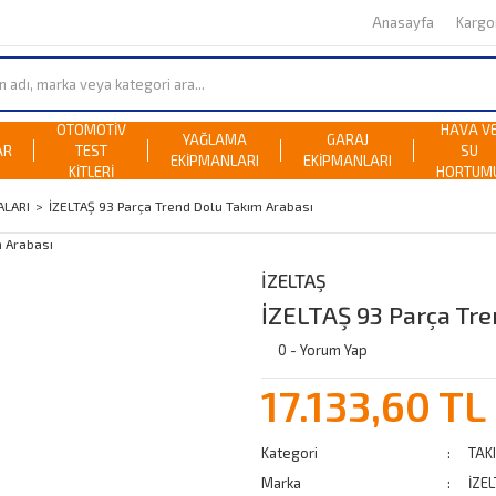
Anasayfa
Karg
OTOMOTİV
HAVA V
YAĞLAMA
GARAJ
AR
TEST
SU
EKİPMANLARI
EKİPMANLARI
KİTLERİ
HORTUM
ALARI
İZELTAŞ 93 Parça Trend Dolu Takım Arabası
İZELTAŞ
İZELTAŞ 93 Parça Tre
0 - Yorum Yap
17.133,60 TL
Kategori
TAK
Marka
İZE