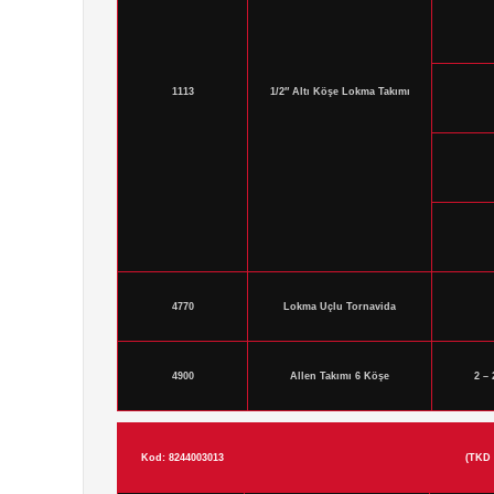
1113
1/2″ Altı Köşe Lokma Takımı
4770
Lokma Uçlu Tornavida
4900
Allen Takımı 6 Köşe
2 – 
Kod: 8244003013
(TKD