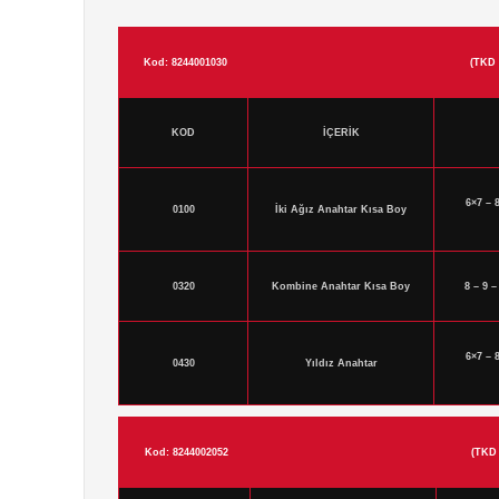
Kod: 8244001030
(TKD
KOD
İÇERİK
6×7 – 
0100
İki Ağız Anahtar Kısa Boy
0320
Kombine Anahtar Kısa Boy
8 – 9 –
6×7 – 
0430
Yıldız Anahtar
Kod: 8244002052
(TKD