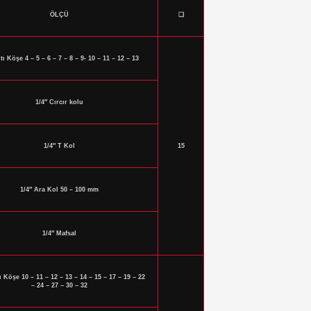
ÖLÇÜ
❑
ltı Köşe 4 – 5 – 6 – 7 – 8 – 9- 10 – 11 – 12 – 13
1/4″ Cırcır kolu
1/4″ T Kol
15
1/4″ Ara Kol 50 – 100 mm
1/4″ Mafsal
ı Köşe 10 – 11 – 12 – 13 – 14 – 15 – 17 – 19 – 22
– 24 – 27 – 30 – 32