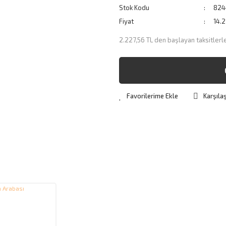
Stok Kodu
824
Fiyat
14.2
2.227,56 TL den başlayan taksitlerl
Karşılaş