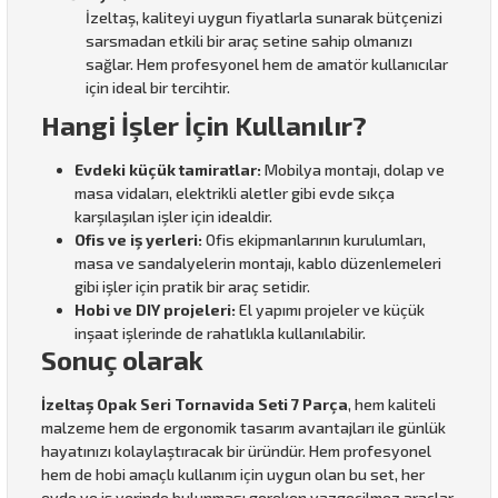
İzeltaş, kaliteyi uygun fiyatlarla sunarak bütçenizi
sarsmadan etkili bir araç setine sahip olmanızı
sağlar. Hem profesyonel hem de amatör kullanıcılar
için ideal bir tercihtir.
Hangi İşler İçin Kullanılır?
Evdeki küçük tamiratlar:
Mobilya montajı, dolap ve
masa vidaları, elektrikli aletler gibi evde sıkça
karşılaşılan işler için idealdir.
Ofis ve iş yerleri:
Ofis ekipmanlarının kurulumları,
masa ve sandalyelerin montajı, kablo düzenlemeleri
gibi işler için pratik bir araç setidir.
Hobi ve DIY projeleri:
El yapımı projeler ve küçük
inşaat işlerinde de rahatlıkla kullanılabilir.
Sonuç olarak
İzeltaş Opak Seri Tornavida Seti 7 Parça
, hem kaliteli
malzeme hem de ergonomik tasarım avantajları ile günlük
hayatınızı kolaylaştıracak bir üründür. Hem profesyonel
hem de hobi amaçlı kullanım için uygun olan bu set, her
evde ve iş yerinde bulunması gereken vazgeçilmez araçlar