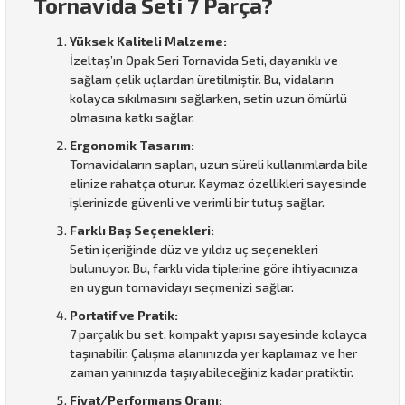
Tornavida Seti 7 Parça?
Yüksek Kaliteli Malzeme:
İzeltaş’ın Opak Seri Tornavida Seti, dayanıklı ve
sağlam çelik uçlardan üretilmiştir. Bu, vidaların
kolayca sıkılmasını sağlarken, setin uzun ömürlü
olmasına katkı sağlar.
Ergonomik Tasarım:
Tornavidaların sapları, uzun süreli kullanımlarda bile
elinize rahatça oturur. Kaymaz özellikleri sayesinde
işlerinizde güvenli ve verimli bir tutuş sağlar.
Farklı Baş Seçenekleri:
Setin içeriğinde düz ve yıldız uç seçenekleri
bulunuyor. Bu, farklı vida tiplerine göre ihtiyacınıza
en uygun tornavidayı seçmenizi sağlar.
Portatif ve Pratik:
7 parçalık bu set, kompakt yapısı sayesinde kolayca
taşınabilir. Çalışma alanınızda yer kaplamaz ve her
zaman yanınızda taşıyabileceğiniz kadar pratiktir.
Fiyat/Performans Oranı: