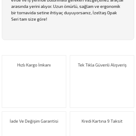
arasında yerini alıyor. Uzun ömürlü, sağlam ve ergonomik
bir tornavida setine ihtiyaç duyuyorsanız, İzeltaş Opak
Seri tam size göre!
Bu ürünün fiyat bilgisi, resim, ürün açıklamalarında ve diğer
konularda yetersiz gördüğünüz noktaları öneri formunu
Bu ürüne ilk yorumu siz yapın!
kullanarak tarafımıza iletebilirsiniz.
Görüş ve önerileriniz için teşekkür ederiz.
Hızlı Kargo İmkanı
Tek Tıkla Güvenli Alışveriş
Yorum Yaz
Ürün resmi kalitesiz, bozuk veya görüntülenemiyor.
Ürün açıklamasında eksik bilgiler bulunuyor.
Ürün bilgilerinde hatalar bulunuyor.
Ürün fiyatı diğer sitelerden daha pahalı.
Bu ürüne benzer farklı alternatifler olmalı.
İade Ve Değişim Garantisi
Kredi Kartına 9 Taksit