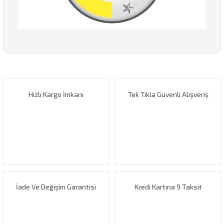
Bu ürünün fiyat bilgisi, resim, ürün açıklamalarında ve diğer
konularda yetersiz gördüğünüz noktaları öneri formunu
Bu ürüne ilk yorumu siz yapın!
kullanarak tarafımıza iletebilirsiniz.
Görüş ve önerileriniz için teşekkür ederiz.
Hızlı Kargo İmkanı
Tek Tıkla Güvenli Alışveriş
Yorum Yaz
Ürün resmi kalitesiz, bozuk veya görüntülenemiyor.
Ürün açıklamasında eksik bilgiler bulunuyor.
Ürün bilgilerinde hatalar bulunuyor.
Ürün fiyatı diğer sitelerden daha pahalı.
Bu ürüne benzer farklı alternatifler olmalı.
İade Ve Değişim Garantisi
Kredi Kartına 9 Taksit