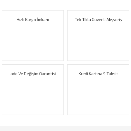
Bu ürüne ilk yorumu siz yapın!
kullanarak tarafımıza iletebilirsiniz.
Görüş ve önerileriniz için teşekkür ederiz.
Hızlı Kargo İmkanı
Tek Tıkla Güvenli Alışveriş
Yorum Yaz
Ürün resmi kalitesiz, bozuk veya görüntülenemiyor.
Ürün açıklamasında eksik bilgiler bulunuyor.
Ürün bilgilerinde hatalar bulunuyor.
Ürün fiyatı diğer sitelerden daha pahalı.
Bu ürüne benzer farklı alternatifler olmalı.
İade Ve Değişim Garantisi
Kredi Kartına 9 Taksit
Gönder