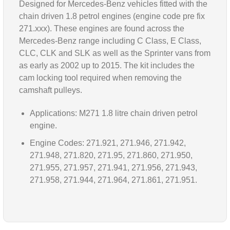
Designed for Mercedes-Benz vehicles fitted with the
chain driven 1.8 petrol engines (engine code pre fix
271.xxx). These engines are found across the
Mercedes-Benz range including C Class, E Class,
CLC, CLK and SLK as well as the Sprinter vans from
as early as 2002 up to 2015. The kit includes the
cam locking tool required when removing the
camshaft pulleys.
Applications: M271 1.8 litre chain driven petrol
engine.
Engine Codes: 271.921, 271.946, 271.942,
271.948, 271.820, 271.95, 271.860, 271.950,
271.955, 271.957, 271.941, 271.956, 271.943,
271.958, 271.944, 271.964, 271.861, 271.951.
Bu ürünün fiyat bilgisi, resim, ürün açıklamalarında ve diğer
konularda yetersiz gördüğünüz noktaları öneri formunu