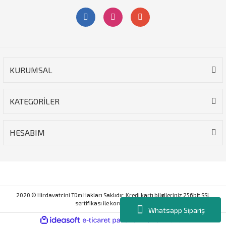
KURUMSAL
KATEGORİLER
HESABIM
2020 © Hirdavatcini Tüm Hakları Saklıdır. Kredi kartı bilgileriniz 256bit SSL
sertifikası ile korunmaktadır.
Whatsapp Sipariş
ile
ideasoft
e-