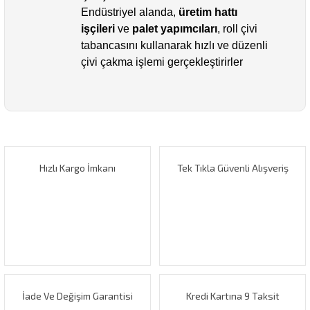
Endüstriyel alanda,
üretim hattı
işçileri
ve
palet yapımcıları
, roll çivi
tabancasını kullanarak hızlı ve düzenli
çivi çakma işlemi gerçekleştirirler
Bu ürünün fiyat bilgisi, resim, ürün açıklamalarında ve diğer
konularda yetersiz gördüğünüz noktaları öneri formunu
Bu ürüne ilk yorumu siz yapın!
kullanarak tarafımıza iletebilirsiniz.
Görüş ve önerileriniz için teşekkür ederiz.
Hızlı Kargo İmkanı
Tek Tıkla Güvenli Alışveriş
Yorum Yaz
Ürün resmi kalitesiz, bozuk veya görüntülenemiyor.
Ürün açıklamasında eksik bilgiler bulunuyor.
Ürün bilgilerinde hatalar bulunuyor.
Ürün fiyatı diğer sitelerden daha pahalı.
Bu ürüne benzer farklı alternatifler olmalı.
İade Ve Değişim Garantisi
Kredi Kartına 9 Taksit