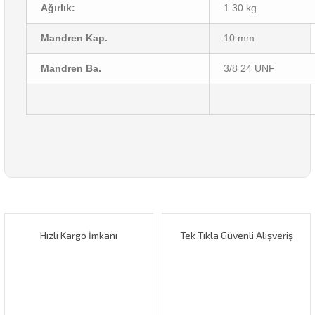
Ağırlık:
1.30 kg
Mandren Kap.
10 mm
Mandren Ba.
3/8 24 UNF
Bu ürünün fiyat bilgisi, resim, ürün açıklamalarında ve diğer
konularda yetersiz gördüğünüz noktaları öneri formunu
Bu ürüne ilk yorumu siz yapın!
kullanarak tarafımıza iletebilirsiniz.
Görüş ve önerileriniz için teşekkür ederiz.
Hızlı Kargo İmkanı
Tek Tıkla Güvenli Alışveriş
Yorum Yaz
Ürün resmi kalitesiz, bozuk veya görüntülenemiyor.
Ürün açıklamasında eksik bilgiler bulunuyor.
Ürün bilgilerinde hatalar bulunuyor.
Ürün fiyatı diğer sitelerden daha pahalı.