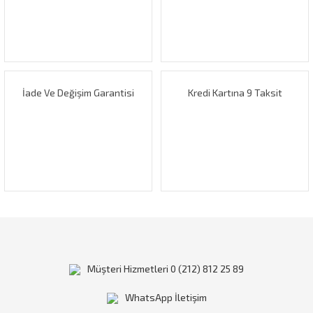
Ürün bilgilerinde hatalar bulunuyor.
Ürün fiyatı diğer sitelerden daha pahalı.
Bu ürüne benzer farklı alternatifler olmalı.
İade Ve Değişim Garantisi
Kredi Kartına 9 Taksit
Gönder
Müşteri Hizmetleri 0 (212) 812 25 89
WhatsApp İletişim