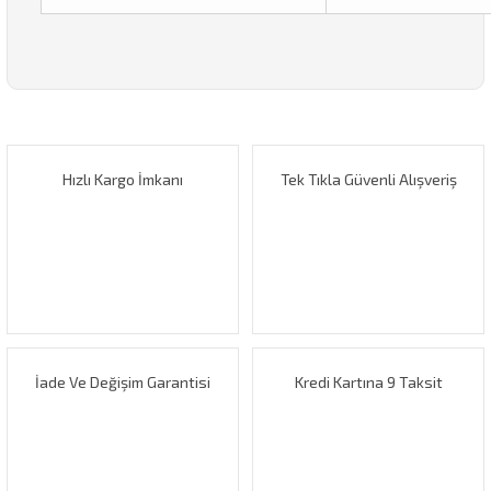
Bu ürünün fiyat bilgisi, resim, ürün açıklamalarında ve diğer
konularda yetersiz gördüğünüz noktaları öneri formunu
Bu ürüne ilk yorumu siz yapın!
kullanarak tarafımıza iletebilirsiniz.
Görüş ve önerileriniz için teşekkür ederiz.
Hızlı Kargo İmkanı
Tek Tıkla Güvenli Alışveriş
Yorum Yaz
Ürün resmi kalitesiz, bozuk veya görüntülenemiyor.
Ürün açıklamasında eksik bilgiler bulunuyor.
Ürün bilgilerinde hatalar bulunuyor.
Ürün fiyatı diğer sitelerden daha pahalı.
Bu ürüne benzer farklı alternatifler olmalı.
İade Ve Değişim Garantisi
Kredi Kartına 9 Taksit
Gönder