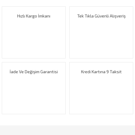
kullanarak tarafımıza iletebilirsiniz.
Görüş ve önerileriniz için teşekkür ederiz.
Hızlı Kargo İmkanı
Tek Tıkla Güvenli Alışveriş
Yorum Yaz
Ürün resmi kalitesiz, bozuk veya görüntülenemiyor.
Ürün açıklamasında eksik bilgiler bulunuyor.
Ürün bilgilerinde hatalar bulunuyor.
Ürün fiyatı diğer sitelerden daha pahalı.
Bu ürüne benzer farklı alternatifler olmalı.
İade Ve Değişim Garantisi
Kredi Kartına 9 Taksit
Gönder