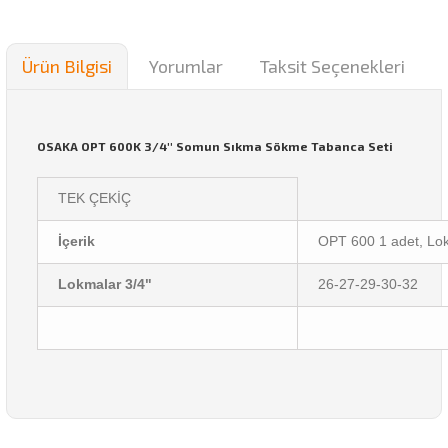
Ürün Bilgisi
Yorumlar
Taksit Seçenekleri
OSAKA OPT 600K 3/4'' Somun Sıkma Sökme Tabanca Seti
TEK ÇEKİÇ
İçerik
OPT 600 1 adet, Lok
Lokmalar 3/4"
26-27-29-30-32
Bu ürünün fiyat bilgisi, resim, ürün açıklamalarında ve diğer
konularda yetersiz gördüğünüz noktaları öneri formunu
Bu ürüne ilk yorumu siz yapın!