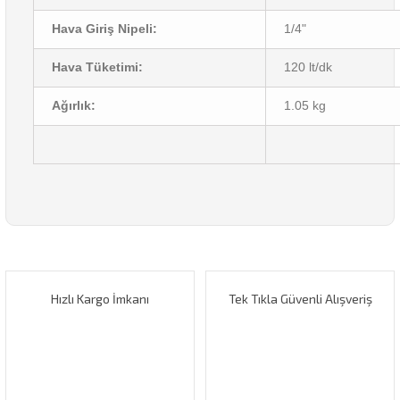
Hava Giriş Nipeli:
1/4"
Hava Tüketimi:
120 lt/dk
Ağırlık:
1.05 kg
Bu ürünün fiyat bilgisi, resim, ürün açıklamalarında ve diğer
konularda yetersiz gördüğünüz noktaları öneri formunu
Bu ürüne ilk yorumu siz yapın!
kullanarak tarafımıza iletebilirsiniz.
Görüş ve önerileriniz için teşekkür ederiz.
Hızlı Kargo İmkanı
Tek Tıkla Güvenli Alışveriş
Yorum Yaz
Ürün resmi kalitesiz, bozuk veya görüntülenemiyor.
Ürün açıklamasında eksik bilgiler bulunuyor.
Ürün bilgilerinde hatalar bulunuyor.
Ürün fiyatı diğer sitelerden daha pahalı.