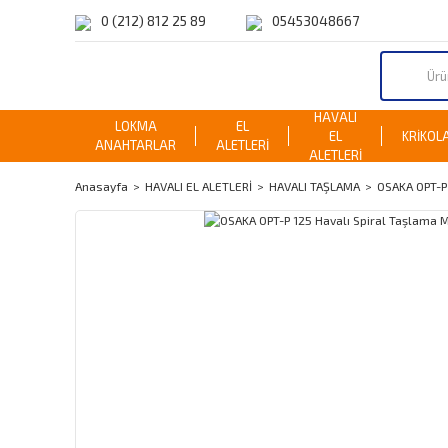
0 (212) 812 25 89
05453048667
HAVALI
LOKMA
EL
EL
KRİKOL
ANAHTARLAR
ALETLERİ
ALETLERİ
Anasayfa
HAVALI EL ALETLERİ
HAVALI TAŞLAMA
OSAKA OPT-P