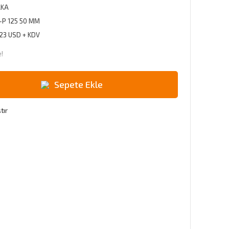
AKA
-P 125 50 MM
,23 USD + KDV
e!
Sepete Ekle
tır