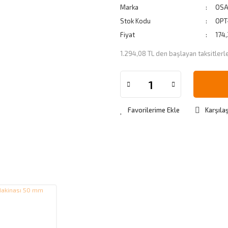
Marka
OS
Stok Kodu
OPT
Fiyat
174
1.294,08 TL den başlayan taksitlerl
Karşılaş