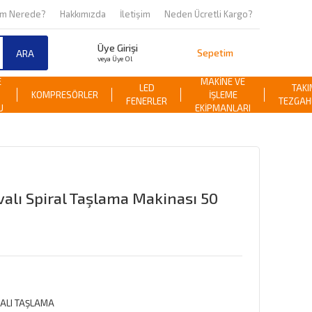
om Nerede?
Hakkımızda
İletişim
Neden Ücretli Kargo?
Üye Girişi
Sepetim
ARA
veya Üye Ol
E
MAKİNE VE
LED
TAKI
KOMPRESÖRLER
İŞLEME
FENERLER
TEZGAH
U
EKİPMANLARI
alı Spiral Taşlama Makinası 50
ALI TAŞLAMA