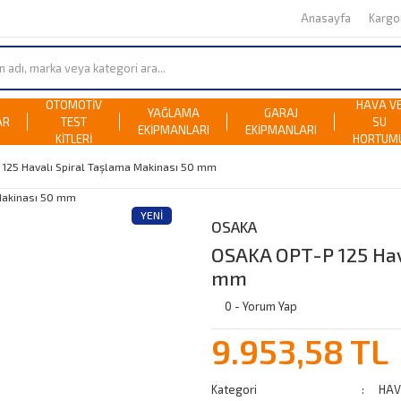
Anasayfa
Karg
OTOMOTİV
HAVA V
YAĞLAMA
GARAJ
AR
TEST
SU
EKİPMANLARI
EKİPMANLARI
KİTLERİ
HORTUM
 125 Havalı Spiral Taşlama Makinası 50 mm
YENI
OSAKA
OSAKA OPT-P 125 Hav
mm
0 - Yorum Yap
9.953,58 TL
Kategori
HAV