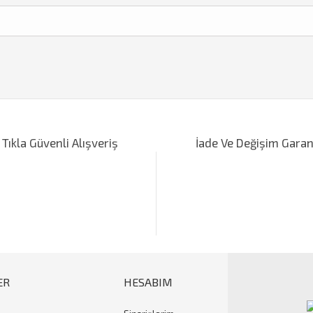
iğer konularda yetersiz gördüğünüz noktaları öneri formunu kullanarak tarafımı
Bu ürüne ilk yorumu siz yapın!
 Tıkla Güvenli Alışveriş
İade Ve Değişim Garan
Yorum Yaz
ER
HESABIM