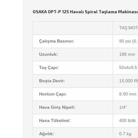
OSAKA OPT-P 125 Havalı Spiral Taşlama Makinas
TAŞ MO
Çalışma Basıncı:
90 psi (6.
Uzunluk:
188 mm
Taş Çapı:
50x4x9,
Boşta Devir:
15.000 
Hortum Çapı:
8.00 mm
Hava Giriş Nipeli:
1/4"
Hava Tüketimi:
400 lt/dk
Ağırlık:
0.7 kg