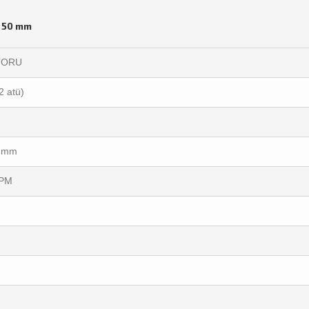
ı 50 mm
TORU
2 atü)
5 mm
RPM