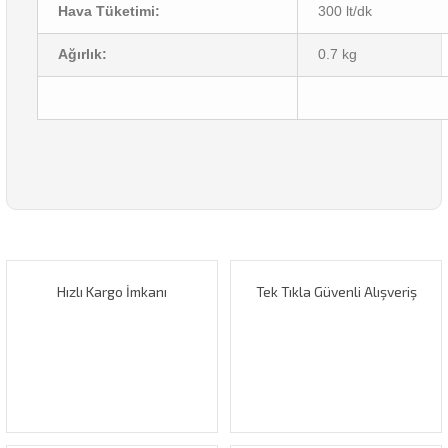
Hava Tüketimi:
300 lt/dk
Ağırlık:
0.7 kg
Bu ürünün fiyat bilgisi, resim, ürün açıklamalarında ve diğer
konularda yetersiz gördüğünüz noktaları öneri formunu
Bu ürüne ilk yorumu siz yapın!
kullanarak tarafımıza iletebilirsiniz.
Görüş ve önerileriniz için teşekkür ederiz.
Hızlı Kargo İmkanı
Tek Tıkla Güvenli Alışveriş
Yorum Yaz
Ürün resmi kalitesiz, bozuk veya görüntülenemiyor.
Ürün açıklamasında eksik bilgiler bulunuyor.
Ürün bilgilerinde hatalar bulunuyor.
Ürün fiyatı diğer sitelerden daha pahalı.
Bu ürüne benzer farklı alternatifler olmalı.