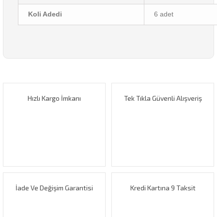
Koli Adedi
6 adet
Bu ürünün fiyat bilgisi, resim, ürün açıklamalarında ve diğer
konularda yetersiz gördüğünüz noktaları öneri formunu
Bu ürüne ilk yorumu siz yapın!
kullanarak tarafımıza iletebilirsiniz.
Görüş ve önerileriniz için teşekkür ederiz.
Hızlı Kargo İmkanı
Tek Tıkla Güvenli Alışveriş
Yorum Yaz
Ürün resmi kalitesiz, bozuk veya görüntülenemiyor.
Ürün açıklamasında eksik bilgiler bulunuyor.
Ürün bilgilerinde hatalar bulunuyor.
Ürün fiyatı diğer sitelerden daha pahalı.
Bu ürüne benzer farklı alternatifler olmalı.
İade Ve Değişim Garantisi
Kredi Kartına 9 Taksit