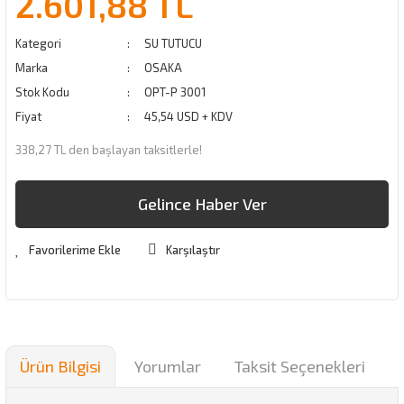
2.601,88 TL
Kategori
SU TUTUCU
Marka
OSAKA
Stok Kodu
OPT-P 3001
Fiyat
45,54 USD + KDV
338,27 TL den başlayan taksitlerle!
Gelince Haber Ver
Karşılaştır
Ürün Bilgisi
Yorumlar
Taksit Seçenekleri