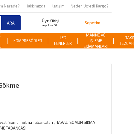
om Nerede?
Hakkımızda
İletişim
Neden Ücretli Kargo?
Üye Girişi
Sepetim
ARA
veya Üye Ol
E
MAKİNE VE
LED
TAKI
KOMPRESÖRLER
İŞLEME
FENERLER
TEZGAH
U
EKİPMANLARI
 Sökme
Havalı Somun Sıkma Tabancaları
,
HAVALI SOMUN SIKMA
ME TABANCASI