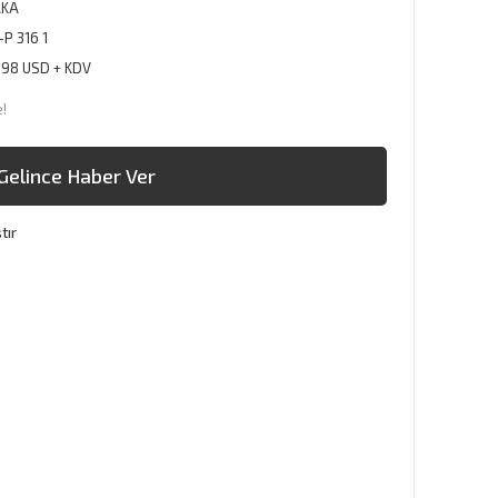
AKA
P 316 1
,98 USD + KDV
e!
Gelince Haber Ver
tır