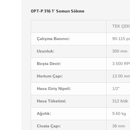
OPT-P 316 1'' Somun Sökme
TEK ÇEK
Çalışma Basıncı:
90-115 ps
Uzunluk:
300 mm
Boşta Devir:
3.500 R
Hortum Çapı:
13.00 m
Hava Giriş Nipeli:
1/2"
Hava Tüketimi:
312 lt/dk
Ağırlık:
9.60 kg
Civata Çapı:
38 mm