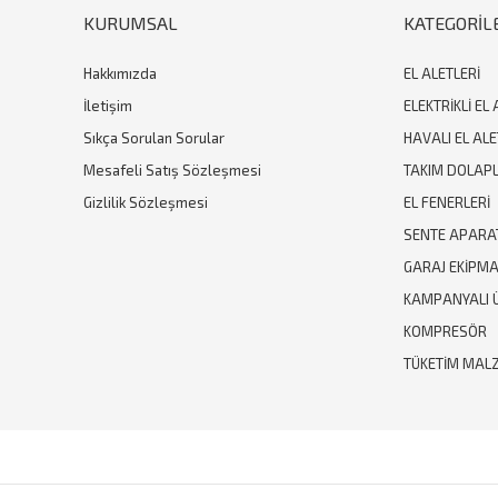
KURUMSAL
KATEGORİL
Hakkımızda
EL ALETLERİ
İletişim
ELEKTRİKLİ EL 
Sıkça Sorulan Sorular
HAVALI EL ALE
Mesafeli Satış Sözleşmesi
TAKIM DOLAPL
Gizlilik Sözleşmesi
EL FENERLERİ
SENTE APARA
GARAJ EKİPM
KAMPANYALI 
KOMPRESÖR
TÜKETİM MAL