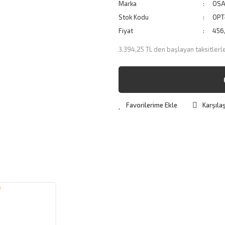
Marka
OS
Stok Kodu
OPT-
Fiyat
456
3.394,25 TL den başlayan taksitlerl
Karşılaş