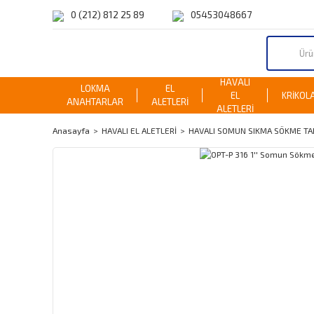
0 (212) 812 25 89
05453048667
HAVALI
LOKMA
EL
EL
KRİKOL
ANAHTARLAR
ALETLERİ
ALETLERİ
Anasayfa
HAVALI EL ALETLERİ
HAVALI SOMUN SIKMA SÖKME TA