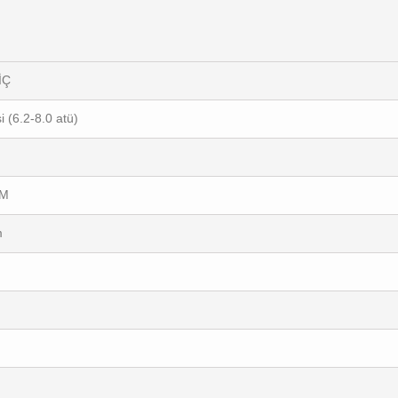
İÇ
i (6.2-8.0 atü)
PM
m