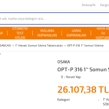
Anasayfa
Karg
OTOMOTİV
HAVA V
YAĞLAMA
GARAJ
AR
TEST
SU
EKİPMANLARI
EKİPMANLARI
KİTLERİ
HORTUM
BANCASI
1'' Havalı Somun Sıkma Tabancaları
OPT-P 316 1'' Somun Sökme
OSAKA
OPT-P 316 1'' Somun
0 - Yorum Yap
26.107,38 TL
Kategori
1'' 
SÖK