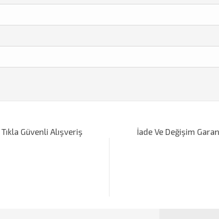
m
iğer konularda yetersiz gördüğünüz noktaları öneri formunu kullanarak tarafımı
Bu ürüne ilk yorumu siz yapın!
 Tıkla Güvenli Alışveriş
İade Ve Değişim Garan
Yorum Yaz