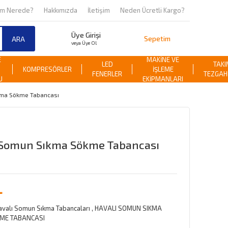
om Nerede?
Hakkımızda
İletişim
Neden Ücretli Kargo?
Üye Girişi
Sepetim
ARA
veya Üye Ol
E
MAKİNE VE
LED
TAKI
KOMPRESÖRLER
İŞLEME
FENERLER
TEZGAH
U
EKİPMANLARI
kma Sökme Tabancası
' Somun Sıkma Sökme Tabancası
L
Havalı Somun Sıkma Tabancaları
,
HAVALI SOMUN SIKMA
ME TABANCASI