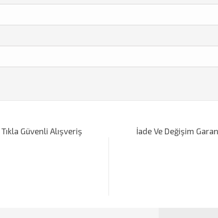
m
iğer konularda yetersiz gördüğünüz noktaları öneri formunu kullanarak tarafımı
Bu ürüne ilk yorumu siz yapın!
 Tıkla Güvenli Alışveriş
İade Ve Değişim Garan
Yorum Yaz