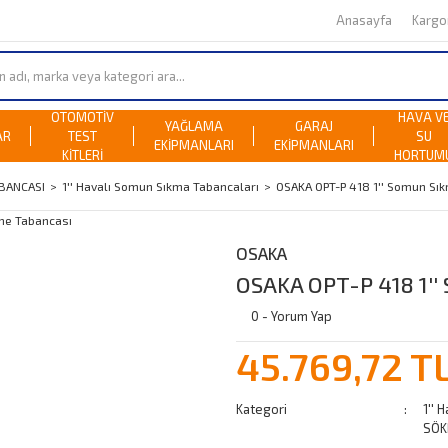
Anasayfa
Karg
OTOMOTİV
HAVA V
YAĞLAMA
GARAJ
AR
TEST
SU
EKİPMANLARI
EKİPMANLARI
KİTLERİ
HORTUM
BANCASI
1'' Havalı Somun Sıkma Tabancaları
OSAKA OPT-P 418 1'' Somun Sı
OSAKA
OSAKA OPT-P 418 1'
0 - Yorum Yap
45.769,72 T
Kategori
1'' 
SÖK