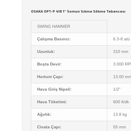
OSAKA OPT-P 418 1'' Somun Sıkma Sökme Tabancası
SWING HAMMER
Çalışma Basıncı:
6.3-8 atü
Uzunluk:
310 mm
Boşta Devir:
3.000 R
Hortum Çapı:
13.00 m
Hava Giriş Nipeli:
1/2"
Hava Tüketimi:
600 lt/dk
Ağırlık:
13.8 kg
Civata Çapı:
55 mm