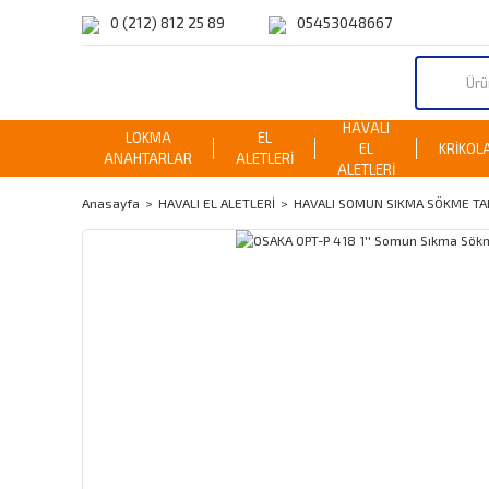
0 (212) 812 25 89
05453048667
HAVALI
LOKMA
EL
EL
KRİKOL
ANAHTARLAR
ALETLERİ
ALETLERİ
Anasayfa
HAVALI EL ALETLERİ
HAVALI SOMUN SIKMA SÖKME TA