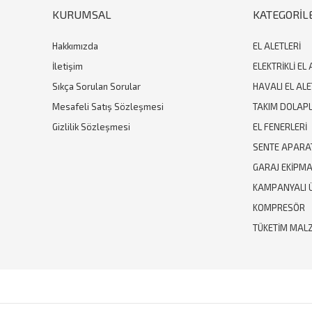
KURUMSAL
KATEGORİL
Hakkımızda
EL ALETLERİ
İletişim
ELEKTRİKLİ EL 
Sıkça Sorulan Sorular
HAVALI EL ALE
Mesafeli Satış Sözleşmesi
TAKIM DOLAPL
Gizlilik Sözleşmesi
EL FENERLERİ
SENTE APARA
GARAJ EKİPM
KAMPANYALI 
KOMPRESÖR
TÜKETİM MAL