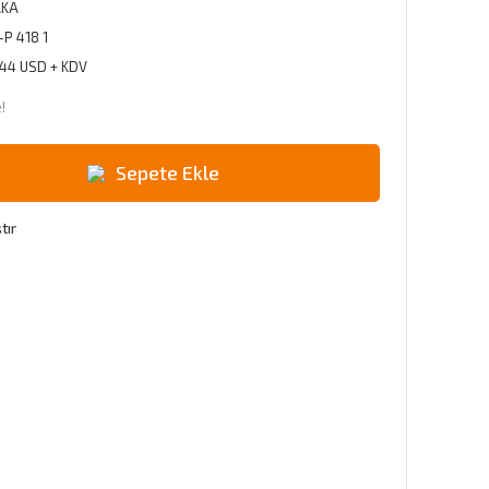
AKA
-P 418 1
,44 USD + KDV
!
Sepete Ekle
tır