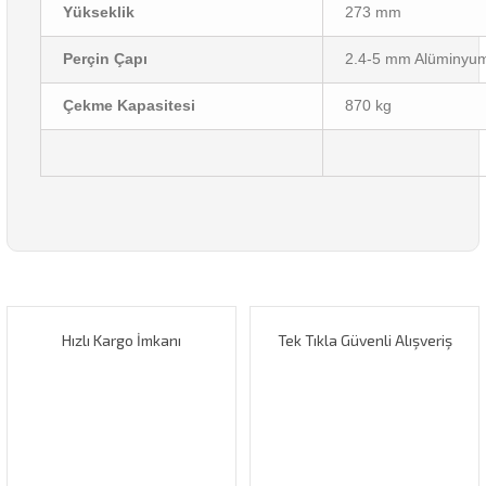
Yükseklik
273 mm
Perçin Çapı
2.4-5 mm Alüminyum
Çekme Kapasitesi
870 kg
Bu ürünün fiyat bilgisi, resim, ürün açıklamalarında ve diğer
konularda yetersiz gördüğünüz noktaları öneri formunu
Bu ürüne ilk yorumu siz yapın!
kullanarak tarafımıza iletebilirsiniz.
Görüş ve önerileriniz için teşekkür ederiz.
Hızlı Kargo İmkanı
Tek Tıkla Güvenli Alışveriş
Yorum Yaz
Ürün resmi kalitesiz, bozuk veya görüntülenemiyor.
Ürün açıklamasında eksik bilgiler bulunuyor.
Ürün bilgilerinde hatalar bulunuyor.
Ürün fiyatı diğer sitelerden daha pahalı.
Bu ürüne benzer farklı alternatifler olmalı.