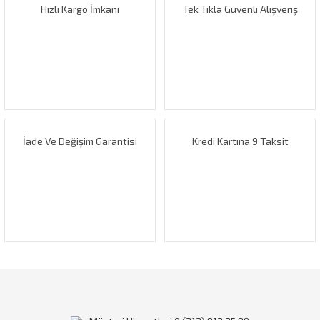
Hızlı Kargo İmkanı
Tek Tıkla Güvenli Alışveriş
Ürün resmi kalitesiz, bozuk veya görüntülenemiyor.
Ürün açıklamasında eksik bilgiler bulunuyor.
Ürün bilgilerinde hatalar bulunuyor.
Ürün fiyatı diğer sitelerden daha pahalı.
Bu ürüne benzer farklı alternatifler olmalı.
İade Ve Değişim Garantisi
Kredi Kartına 9 Taksit
Gönder