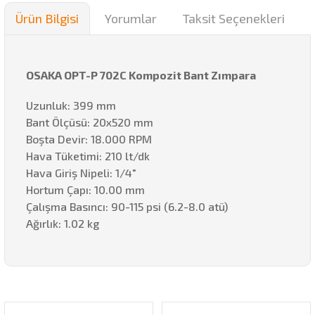
Ürün Bilgisi
Yorumlar
Taksit Seçenekleri
OSAKA OPT-P 702C Kompozit Bant Zımpara
Uzunluk: 399 mm
Bant Ölçüsü: 20x520 mm
Boşta Devir: 18.000 RPM
Hava Tüketimi: 210 lt/dk
Hava Giriş Nipeli: 1/4"
Hortum Çapı: 10.00 mm
Çalışma Basıncı: 90-115 psi (6.2-8.0 atü)
Ağırlık: 1.02 kg
Bu ürünün fiyat bilgisi, resim, ürün açıklamalarında ve diğer
konularda yetersiz gördüğünüz noktaları öneri formunu
Bu ürüne ilk yorumu siz yapın!
kullanarak tarafımıza iletebilirsiniz.
Görüş ve önerileriniz için teşekkür ederiz.
Yorum Yaz